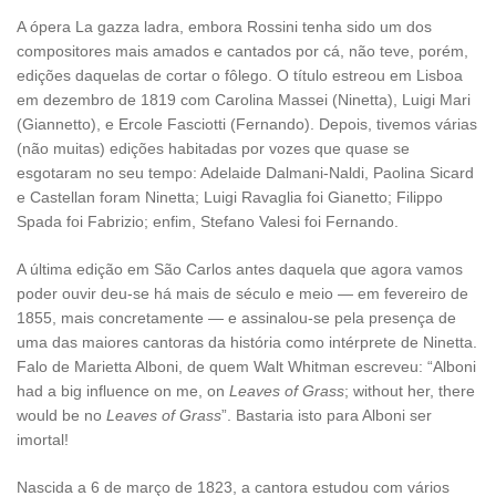
A ópera La gazza ladra, embora Rossini tenha sido um dos
compositores mais amados e cantados por cá, não teve, porém,
edições daquelas de cortar o fôlego. O título estreou em Lisboa
em dezembro de 1819 com Carolina Massei (Ninetta), Luigi Mari
(Giannetto), e Ercole Fasciotti (Fernando). Depois, tivemos várias
(não muitas) edições habitadas por vozes que quase se
esgotaram no seu tempo: Adelaide Dalmani-Naldi, Paolina Sicard
e Castellan foram Ninetta; Luigi Ravaglia foi Gianetto; Filippo
Spada foi Fabrizio; enfim, Stefano Valesi foi Fernando.
A última edição em São Carlos antes daquela que agora vamos
poder ouvir deu-se há mais de século e meio — em fevereiro de
1855, mais concretamente — e assinalou-se pela presença de
uma das maiores cantoras da história como intérprete de Ninetta.
Falo de Marietta Alboni, de quem Walt Whitman escreveu: “Alboni
had a big influence on me, on
Leaves of Grass
; without her, there
would be no
Leaves of Grass
”. Bastaria isto para Alboni ser
imortal!
Nascida a 6 de março de 1823, a cantora estudou com vários