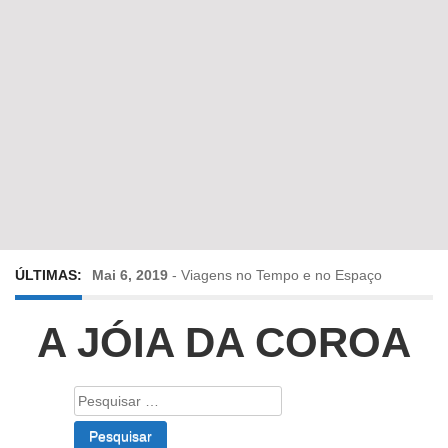
ÚLTIMAS:
Mai 6, 2019
-
Viagens no Tempo e no Espaço
Abr 24, 2019
-
Diz-me a verdade a mentir
A JÓIA DA COROA
Abr 10, 2019
-
Só em Bayreuth? Era o que faltava!!!
Pesquisar
por:
Fev 22, 2019
-
Jorge Rodrigues conversa com Olga