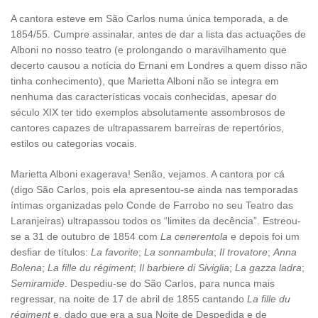
A cantora esteve em São Carlos numa única temporada, a de
1854/55. Cumpre assinalar, antes de dar a lista das actuações de
Alboni no nosso teatro (e prolongando o maravilhamento que
decerto causou a notícia do Ernani em Londres a quem disso não
tinha conhecimento), que Marietta Alboni não se integra em
nenhuma das características vocais conhecidas, apesar do
século XIX ter tido exemplos absolutamente assombrosos de
cantores capazes de ultrapassarem barreiras de repertórios,
estilos ou categorias vocais.
Marietta Alboni exagerava! Senão, vejamos. A cantora por cá
(digo São Carlos, pois ela apresentou-se ainda nas temporadas
íntimas organizadas pelo Conde de Farrobo no seu Teatro das
Laranjeiras) ultrapassou todos os “limites da decência”. Estreou-
se a 31 de outubro de 1854 com
La cenerentola
e depois foi um
desfiar de títulos:
La favorite
;
La sonnambula
;
Il trovatore
;
Anna
Bolena
;
La fille du régiment
;
Il barbiere di Siviglia
;
La gazza ladra
;
Semiramide
. Despediu-se do São Carlos, para nunca mais
regressar, na noite de 17 de abril de 1855 cantando
La fille du
régiment
e, dado que era a sua Noite de Despedida e de