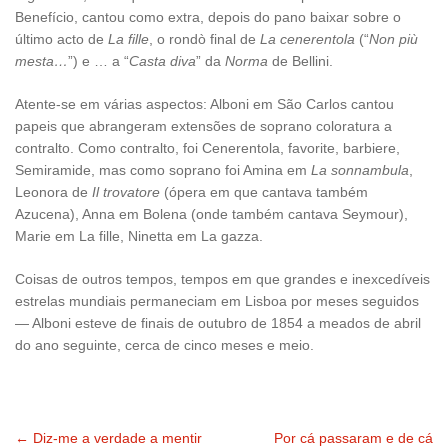
Benefício, cantou como extra, depois do pano baixar sobre o
último acto de
La fille
, o rondò final de
La cenerentola
(“
Non più
mesta…
”) e … a “
Casta diva
” da
Norma
de Bellini.
Atente-se em várias aspectos: Alboni em São Carlos cantou
papeis que abrangeram extensões de soprano coloratura a
contralto. Como contralto, foi Cenerentola, favorite, barbiere,
Semiramide, mas como soprano foi Amina em
La sonnambula
,
Leonora de
Il trovatore
(ópera em que cantava também
Azucena), Anna em Bolena (onde também cantava Seymour),
Marie em La fille, Ninetta em La gazza.
Coisas de outros tempos, tempos em que grandes e inexcedíveis
estrelas mundiais permaneciam em Lisboa por meses seguidos
— Alboni esteve de finais de outubro de 1854 a meados de abril
do ano seguinte, cerca de cinco meses e meio.
←
Diz-me a verdade a mentir
Por cá passaram e de cá