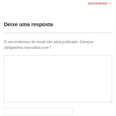
Navegação
escreveram
→
pelas
publicações
Deixe uma resposta
O seu endereço de email não será publicado.
Campos
obrigatórios marcados com
*