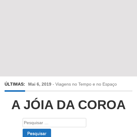
ÚLTIMAS:
Mai 6, 2019
-
Viagens no Tempo e no Espaço
Abr 24, 2019
-
Diz-me a verdade a mentir
A JÓIA DA COROA
Abr 10, 2019
-
Só em Bayreuth? Era o que faltava!!!
Pesquisar
por:
Fev 22, 2019
-
Jorge Rodrigues conversa com Olga