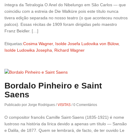
íntegra da Tetralogia O Anel do Nibelungo em São Carlos — que
coincidiu com a estreia de Die Walküre pois este título nunca
tivera edição separada no nosso teatro (o que aconteceu noutros
palcos). Essas récitas de 1909 foram dirigidas pelo maestro
Franz Beidler. […]
Etiquetas:
Cosima Wagner
,
Isolde Josefa Ludovika von Bülow
,
Isolde Ludowika Josepha
,
Richard Wagner
Bordalo Pinheiro e Saint
Saens
Publicado por Jorge Rodrigues
/
VISITAS
/
0 Comentários
O compositor francês Camille Saint-Saens (1835-1921) é nome
lustroso na história da lírica devido a apenas um título — Sansão
e Dalila, de 1877. Quem se lembrará, de facto, de ter ouvido Le