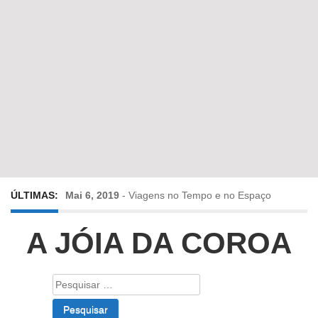
ÚLTIMAS:
Mai 6, 2019
-
Viagens no Tempo e no Espaço
Abr 24, 2019
-
Diz-me a verdade a mentir
A JÓIA DA COROA
Abr 10, 2019
-
Só em Bayreuth? Era o que faltava!!!
Pesquisar
por:
Fev 22, 2019
-
Jorge Rodrigues conversa com Olga