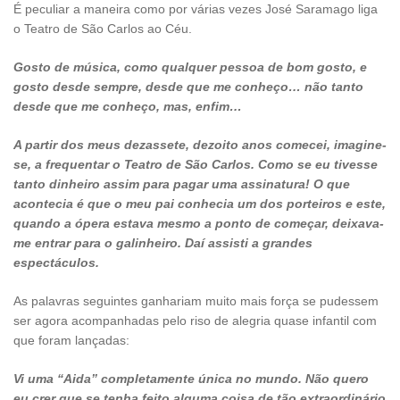
É peculiar a maneira como por várias vezes José Saramago liga
o Teatro de São Carlos ao Céu.
Gosto de música, como qualquer pessoa de bom gosto, e
gosto desde sempre, desde que me conheço… não tanto
desde que me conheço, mas, enfim…
A partir dos meus dezassete, dezoito anos comecei, imagine-
se, a frequentar o Teatro de São Carlos. Como se eu tivesse
tanto dinheiro assim para pagar uma assinatura! O que
acontecia é que o meu pai conhecia um dos porteiros e este,
quando a ópera estava mesmo a ponto de começar, deixava-
me entrar para o galinheiro. Daí assisti a grandes
espectáculos.
As palavras seguintes ganhariam muito mais força se pudessem
ser agora acompanhadas pelo riso de alegria quase infantil com
que foram lançadas:
Vi uma “Aida” completamente única no mundo. Não quero
eu crer que se tenha feito alguma coisa de tão extraordinário