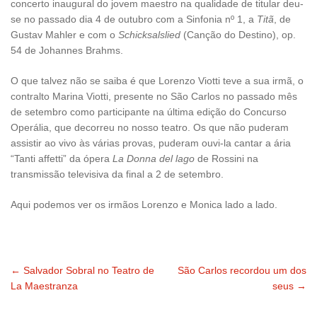
concerto inaugural do jovem maestro na qualidade de titular deu-
se no passado dia 4 de outubro com a Sinfonia nº 1, a
Titã
, de
Gustav Mahler e com o
Schicksalslied
(Canção do Destino), op.
54 de Johannes Brahms.
O que talvez não se saiba é que Lorenzo Viotti teve a sua irmã, o
contralto Marina Viotti, presente no São Carlos no passado mês
de setembro como participante na última edição do Concurso
Operália, que decorreu no nosso teatro. Os que não puderam
assistir ao vivo às várias provas, puderam ouvi-la cantar a ária
“Tanti affetti” da ópera
La Donna del lago
de Rossini na
transmissão televisiva da final a 2 de setembro.
Aqui podemos ver os irmãos Lorenzo e Monica lado a lado.
←
Salvador Sobral no Teatro de
São Carlos recordou um dos
Navegação
La Maestranza
seus
→