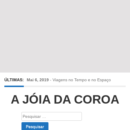
ÚLTIMAS:
Mai 6, 2019
-
Viagens no Tempo e no Espaço
Abr 24, 2019
-
Diz-me a verdade a mentir
A JÓIA DA COROA
Abr 10, 2019
-
Só em Bayreuth? Era o que faltava!!!
Pesquisar
por:
Fev 22, 2019
-
Jorge Rodrigues conversa com Olga