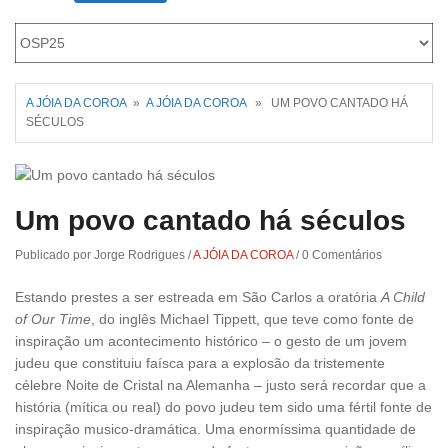
Roriz
A JÓIA DA COROA
»
A JÓIA DA COROA
» UM POVO CANTADO HÁ
SÉCULOS
Um povo cantado há séculos
Publicado por Jorge Rodrigues
/
A JÓIA DA COROA
/
0 Comentários
Estando prestes a ser estreada em São Carlos a oratória
A Child
of Our Time
, do inglês Michael Tippett, que teve como fonte de
inspiração um acontecimento histórico – o gesto de um jovem
judeu que constituiu faísca para a explosão da tristemente
célebre Noite de Cristal na Alemanha – justo será recordar que a
história (mítica ou real) do povo judeu tem sido uma fértil fonte de
inspiração musico-dramática. Uma enormíssima quantidade de