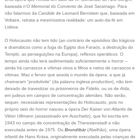
baseada n’
O Memorial do Convento
de José Saramago. Para
não falarmos da
Candide
de Leonard Bernstein que, baseada em
Voltaire, retrata a mesmíssima realidade: um auto-da-fé em
Lisboa.
O Holocausto não tem tido (ao contrário de episódios tão trágicos
e dramáticos como a fuga do Egipto dos Faraós, a destruição do
Templo, as perseguições na Europa), reflexos operáticos. O
tempo ainda não terá sedimentado suficientemente o horror –
ainda há carrascos e vítimas vivos e filhos e netos de carrascos e
vítimas. Mas o fervor que assola o mundo da ópera, a que já
chamaram “produtivite” (da palavra inglesa
production
), não tem
deixado de travestizar os prisioneiros de
Fidelio
, ou os de
Aïda
,
em judeus em campos de concentração alemães. Não serão,
sequer, necessárias representações do Holocausto, pois no
próprio seio do horror nasceu a ópera
Der Kaiser von Atlantis
de
Viktor Ullmann (assassinado em Auschwitz), que foi escrita em
1943 no campo de concentração de Theresienstadt e não
executada antes de 1975. Ou
Brundibár
(Abelhão), uma ópera
infantil de Hans Krása, originalmente executada pelas crianças do