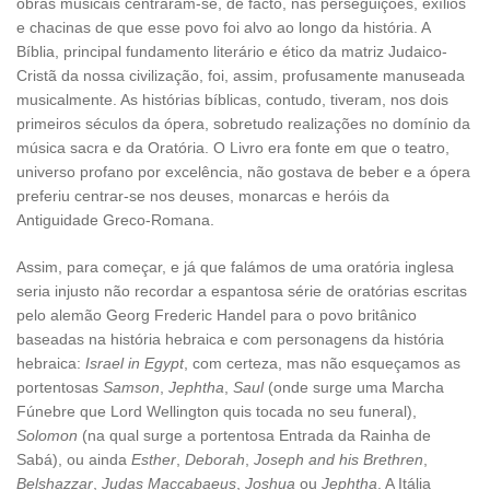
obras musicais centraram-se, de facto, nas perseguições, exílios
e chacinas de que esse povo foi alvo ao longo da história. A
Bíblia, principal fundamento literário e ético da matriz Judaico-
Cristã da nossa civilização, foi, assim, profusamente manuseada
musicalmente. As histórias bíblicas, contudo, tiveram, nos dois
primeiros séculos da ópera, sobretudo realizações no domínio da
música sacra e da Oratória. O Livro era fonte em que o teatro,
universo profano por excelência, não gostava de beber e a ópera
preferiu centrar-se nos deuses, monarcas e heróis da
Antiguidade Greco-Romana.
Assim, para começar, e já que falámos de uma oratória inglesa
seria injusto não recordar a espantosa série de oratórias escritas
pelo alemão Georg Frederic Handel para o povo britânico
baseadas na história hebraica e com personagens da história
hebraica:
Israel in Egypt
, com certeza, mas não esqueçamos as
portentosas
Samson
,
Jephtha
,
Saul
(onde surge uma Marcha
Fúnebre que Lord Wellington quis tocada no seu funeral),
Solomon
(na qual surge a portentosa Entrada da Rainha de
Sabá), ou ainda
Esther
,
Deborah
,
Joseph and his Brethren
,
Belshazzar
,
Judas Maccabaeus
,
Joshua
ou
Jephtha
. A Itália