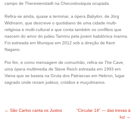
campo de Theresienstadt na Checoslováquia ocupada.
Refira-se ainda, quase a terminar, a ópera
Babylon
, de Jörg
Widmann, que descreve o quotidiano de uma cidade multi-
religiosa e multi-cultural e que conta também os conflitos que
nascem do amor do judeu Tammu pela jovem babilónica Inanna.
Foi estreada em Munique em 2012 sob a direção de Kent
Nagano.
Por fim, e como mensagem de comunhão, refira-se
The Cave,
uma ópera multimedia de Steve Reich estreada em 1993 em
Viena que se baseia na Gruta dos Patriarcas em Hebron, lugar
sagrado onde rezam judeus, cristãos e muçulmanos.
←
São Carlos canta os Justos
“Circular 14” — das trevas à
Navegação
luz
→
pelas