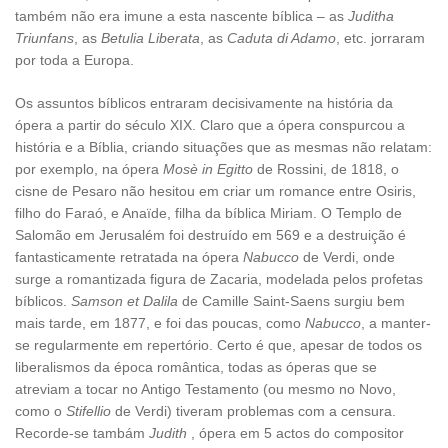
também não era imune a esta nascente bíblica – as
Juditha
Triunfans
, as
Betulia Liberata
, as
Caduta di Adamo
, etc. jorraram
por toda a Europa.
Os assuntos bíblicos entraram decisivamente na história da
ópera a partir do século XIX. Claro que a ópera conspurcou a
história e a Bíblia, criando situações que as mesmas não relatam:
por exemplo, na ópera
Mosè in Egitto
de Rossini, de 1818, o
cisne de Pesaro não hesitou em criar um romance entre Osiris,
filho do Faraó, e Anaïde, filha da bíblica Miriam. O Templo de
Salomão em Jerusalém foi destruído em 569 e a destruição é
fantasticamente retratada na ópera
Nabucco
de Verdi, onde
surge a romantizada figura de Zacaria, modelada pelos profetas
bíblicos.
Samson et Dalila
de Camille Saint-Saens surgiu bem
mais tarde, em 1877, e foi das poucas, como
Nabucco
, a manter-
se regularmente em repertório. Certo é que, apesar de todos os
liberalismos da época romântica, todas as óperas que se
atreviam a tocar no Antigo Testamento (ou mesmo no Novo,
como o
Stifellio
de Verdi) tiveram problemas com a censura.
Recorde-se tambám
Judith
, ópera em 5 actos do compositor