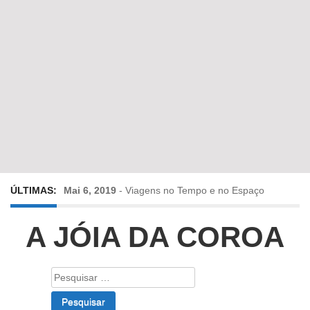
ÚLTIMAS:
Mai 6, 2019
-
Viagens no Tempo e no Espaço
Abr 24, 2019
-
Diz-me a verdade a mentir
A JÓIA DA COROA
Abr 10, 2019
-
Só em Bayreuth? Era o que faltava!!!
Pesquisar
por:
Fev 22, 2019
-
Jorge Rodrigues conversa com Olga