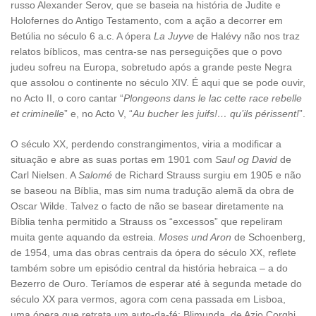
russo Alexander Serov, que se baseia na história de Judite e
Holofernes do Antigo Testamento, com a ação a decorrer em
Betúlia no século 6 a.c. A ópera
La Juyve
de Halévy não nos traz
relatos bíblicos, mas centra-se nas perseguições que o povo
judeu sofreu na Europa, sobretudo após a grande peste Negra
que assolou o continente no século XIV. É aqui que se pode ouvir,
no Acto II, o coro cantar “
Plongeons dans le lac cette race rebelle
et criminelle
” e, no Acto V, “
Au bucher les juifs!… qu’ils périssent!
”.
O século XX, perdendo constrangimentos, viria a modificar a
situação e abre as suas portas em 1901 com
Saul og David
de
Carl Nielsen. A
Salomé
de Richard Strauss surgiu em 1905 e não
se baseou na Bíblia, mas sim numa tradução alemã da obra de
Oscar Wilde. Talvez o facto de não se basear diretamente na
Bíblia tenha permitido a Strauss os “excessos” que repeliram
muita gente aquando da estreia.
Moses und Aron
de Schoenberg,
de 1954, uma das obras centrais da ópera do século XX, reflete
também sobre um episódio central da história hebraica – a do
Bezerro de Ouro. Teríamos de esperar até à segunda metade do
século XX para vermos, agora com cena passada em Lisboa,
uma ópera que retrata um auto-da-fé: Blimunda, de Azio Corghi,