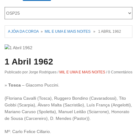
Roriz
A JÓIA DA COROA
»
MIL E UMA E MAIS NOITES
» 1 ABRIL 1962
1 Abril 1962
Publicado por Jorge Rodrigues
/
MIL E UMA E MAIS NOITES
/
0 Comentários
»
Tosca
– Giacomo Puccini.
{Floriana Cavalli (Tosca), Ruggero Bondino (Cavaradossi), Tito
Gobbi (Scarpia), Álvaro Malta (Sacristão), Luís França (Angelotti),
Mariano Caruso (Spoletta), Manuel Leitão (Sciarrone), Honorato
de Sousa (Carcereiro), D. Mendes (Pastor)}.
Mº: Carlo Felice Cillario.