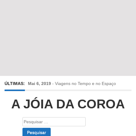
ÚLTIMAS:
Mai 6, 2019
-
Viagens no Tempo e no Espaço
Abr 24, 2019
-
Diz-me a verdade a mentir
A JÓIA DA COROA
Abr 10, 2019
-
Só em Bayreuth? Era o que faltava!!!
Pesquisar
por:
Fev 22, 2019
-
Jorge Rodrigues conversa com Olga