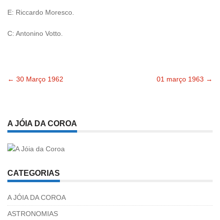
E: Riccardo Moresco.
C: Antonino Votto.
←
30 Março 1962
01 março 1963
→
Navegação
pelas
A JÓIA DA COROA
publicações
CATEGORIAS
A JÓIA DA COROA
ASTRONOMIAS