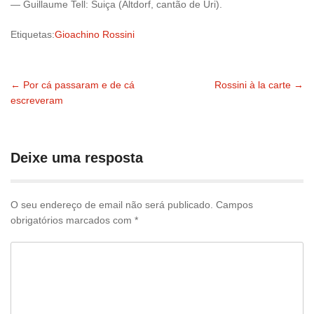
— Guillaume Tell: Suiça (Altdorf, cantão de Uri).
Etiquetas:
Gioachino Rossini
←
Por cá passaram e de cá
Rossini à la carte
→
Navegação
escreveram
pelas
publicações
Deixe uma resposta
O seu endereço de email não será publicado.
Campos
obrigatórios marcados com
*