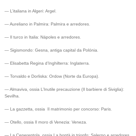
— L’italiana in Algeri: Argel.
— Aureliano in Palmira: Palmira e arredores.
— Il turco in Italia: Nápoles e arredores.
— Sigismondo: Gesna, antiga capital da Polónia.
— Elisabetta Regina d’Inghilterra: Inglaterra.
— Torvaldo e Dorliska: Ordow (Norte da Europa).
— Almaviva, ossia L’Inutile precauzione (Il barbiere di Siviglia):
Sevilha.
— La gazzetta, ossia Il matrimonio per concorso: Paris.
— Otello, ossia Il moro di Venezia: Veneza.
— La Cenerentola, ossia La bontà in trionfo: Salerno e arredores.