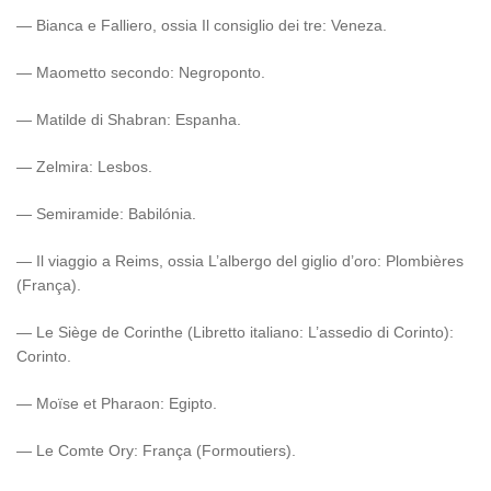
— Bianca e Falliero, ossia Il consiglio dei tre: Veneza.
— Maometto secondo: Negroponto.
— Matilde di Shabran: Espanha.
— Zelmira: Lesbos.
— Semiramide: Babilónia.
— Il viaggio a Reims, ossia L’albergo del giglio d’oro: Plombières
(França).
— Le Siège de Corinthe (Libretto italiano: L’assedio di Corinto):
Corinto.
— Moïse et Pharaon: Egipto.
— Le Comte Ory: França (Formoutiers).