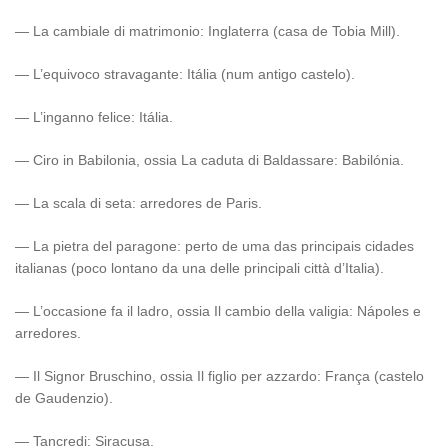
— La cambiale di matrimonio: Inglaterra (casa de Tobia Mill).
— L’equivoco stravagante: Itália (num antigo castelo).
— L’inganno felice: Itália.
— Ciro in Babilonia, ossia La caduta di Baldassare: Babilónia.
— La scala di seta: arredores de Paris.
— La pietra del paragone: perto de uma das principais cidades
italianas (poco lontano da una delle principali città d’Italia).
— L’occasione fa il ladro, ossia Il cambio della valigia: Nápoles e
arredores.
— Il Signor Bruschino, ossia Il figlio per azzardo: França (castelo
de Gaudenzio).
— Tancredi: Siracusa.