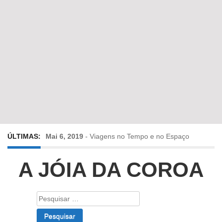
ÚLTIMAS:
Mai 6, 2019
-
Viagens no Tempo e no Espaço
Abr 24, 2019
-
Diz-me a verdade a mentir
A JÓIA DA COROA
Abr 10, 2019
-
Só em Bayreuth? Era o que faltava!!!
Pesquisar
por:
Fev 22, 2019
-
Jorge Rodrigues conversa com Olga