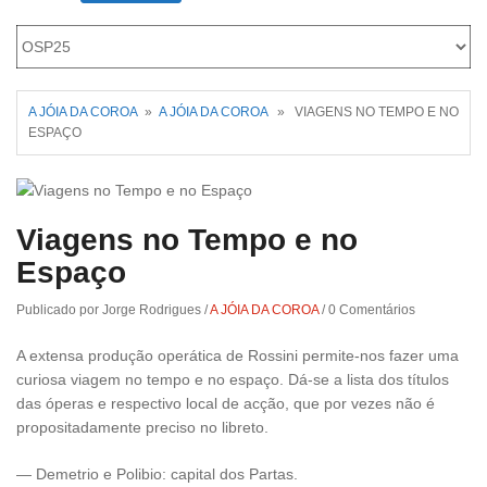
Roriz
A JÓIA DA COROA
»
A JÓIA DA COROA
» VIAGENS NO TEMPO E NO
ESPAÇO
Viagens no Tempo e no
Espaço
Publicado por Jorge Rodrigues
/
A JÓIA DA COROA
/
0 Comentários
A extensa produção operática de Rossini permite-nos fazer uma
curiosa viagem no tempo e no espaço. Dá-se a lista dos títulos
das óperas e respectivo local de acção, que por vezes não é
propositadamente preciso no libreto.
— Demetrio e Polibio: capital dos Partas.