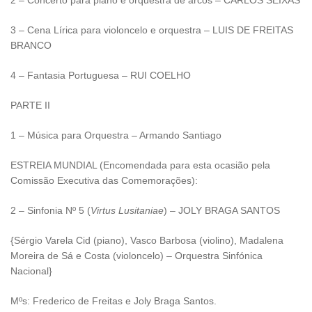
2 – Concerto para piano e orquestra de arcos – CARLOS SEIXAS
3 – Cena Lírica para violoncelo e orquestra – LUIS DE FREITAS
BRANCO
4 – Fantasia Portuguesa – RUI COELHO
PARTE II
1 – Música para Orquestra – Armando Santiago
ESTREIA MUNDIAL (Encomendada para esta ocasião pela
Comissão Executiva das Comemorações):
2 – Sinfonia Nº 5 (
Virtus Lusitaniae
) – JOLY BRAGA SANTOS
{Sérgio Varela Cid (piano), Vasco Barbosa (violino), Madalena
Moreira de Sá e Costa (violoncelo) – Orquestra Sinfónica
Nacional}
Mºs: Frederico de Freitas e Joly Braga Santos.