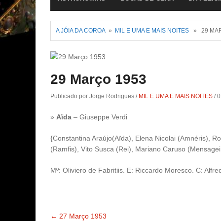
A JÓIA DA COROA
»
MIL E UMA E MAIS NOITES
» 29 MAR
29 Março 1953
Publicado por Jorge Rodrigues
/
MIL E UMA E MAIS NOITES
/
0
»
Aïda
– Giuseppe Verdi
{Constantina Araújo(Aïda), Elena Nicolai (Amnéris), R
(Ramfis), Vito Susca (Rei), Mariano Caruso (Mensageir
Mº: Oliviero de Fabritiis. E: Riccardo Moresco. C: Alfre
←
27 Março 1953