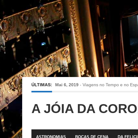
ÚLTIMAS:
Mai 6, 2019
-
Viagens no Tempo e no Esp
Abr 24, 2019
-
Diz-me a verdade a mentir
A JÓIA DA COR
Abr 10, 2019
-
Só em Bayreuth? Era o que 
Fev 22, 2019
-
Jorge Rodrigues conversa
ASTRONOMIAS
BOCAS DE CENA
DA FELIC