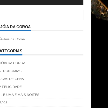
 JÓIA DA COROA
ATEGORIAS
 JÓIA DA COROA
STRONOMIAS
OCAS DE CENA
A FELICIDADE
IL E UMA E MAIS NOITES
SP25