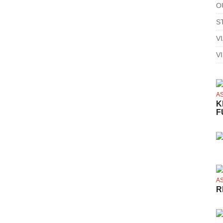
O
S
V
V
A
K
F
A
R