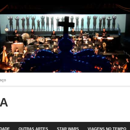
aço
OA
faltava!!!
 com Olga Roriz
IDADE
OUTRAS ARTES
STAR WARS
VIAGENS NO TEMPO