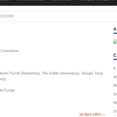
ÇO 1953
A
 Comentários
C
A
oberto Turrini (Radamès), Tito Gobbi (Amonasro), Giorgio Tozzi
A
o)}.
B
do Furiga.
D
M
O
16 Abril 1953
→