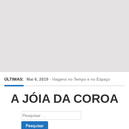
ÚLTIMAS:
Mai 6, 2019
-
Viagens no Tempo e no Espaço
Abr 24, 2019
-
Diz-me a verdade a mentir
A JÓIA DA COROA
Abr 10, 2019
-
Só em Bayreuth? Era o que faltava!!!
Pesquisar
por:
Fev 22, 2019
-
Jorge Rodrigues conversa com Olga