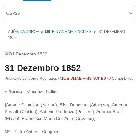
Roriz
A JÓIA DA COROA
»
MIL E UMA E MAIS NOITES
» 31 DEZEMBRO
1852
31 Dezembro 1852
Publicado por Jorge Rodrigues
/
MIL E UMA E MAIS NOITES
/
0 Comentários
»
Norma
– Vincenzo Bellini
{Anaïde Castellan (Norma), Elisa Denovani (Adalgisa), Caterina
Persolli (Clotilde), Antonio Prudenza (Pollione), Antonio Bruni
(Flavio), Francesco Maria Dell’Aste (Oroveso)}
Mº: Pietro Antonio Coppola.