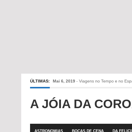
ÚLTIMAS:
Mai 6, 2019
-
Viagens no Tempo e no Esp
Abr 24, 2019
-
Diz-me a verdade a mentir
A JÓIA DA COR
Abr 10, 2019
-
Só em Bayreuth? Era o que 
Fev 22, 2019
-
Jorge Rodrigues conversa
ASTRONOMIAS
BOCAS DE CENA
DA FELIC