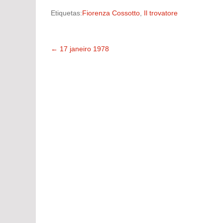
Etiquetas:
Fiorenza Cossotto
,
Il trovatore
←
17 janeiro 1978
Navegação
pelas
publicações