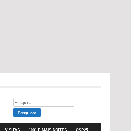
Pesquisar
por:
VISITAS
1001 E MAIS NOITES
OSP25