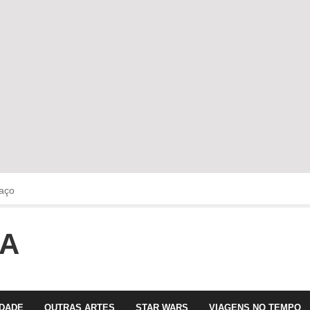
aço
OA
faltava!!!
 com Olga Roriz
IDADE
OUTRAS ARTES
STAR WARS
VIAGENS NO TEMPO