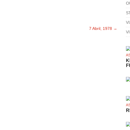
O
S
V
7 Abril, 1978
→
V
A
K
F
A
R