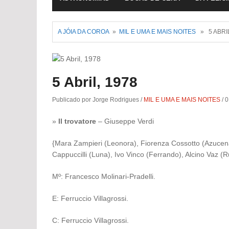
A JÓIA DA COROA
»
MIL E UMA E MAIS NOITES
» 5 ABRIL
5 Abril, 1978
Publicado por Jorge Rodrigues
/
MIL E UMA E MAIS NOITES
/
0
»
Il trovatore
– Giuseppe Verdi
{Mara Zampieri (Leonora), Fiorenza Cossotto (Azucena),
Cappuccilli (Luna), Ivo Vinco (Ferrando), Alcino Vaz (R
Mº: Francesco Molinari-Pradelli.
E: Ferruccio Villagrossi.
C: Ferruccio Villagrossi.