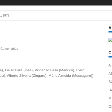
, 1978
A
 Comentários
C
A
 Lia Altavilla (Ines), Vincenzo Bello (Manrico), Piero
A
uiz), Alberto Silveira (Zingaro), Mário Almeida (Messagero)}.
B
D
M
O