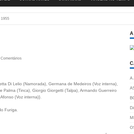
 1955
A
 Comentários
C
A
oretta Di Lelio (Namorada), Germana de Medeiros (Voz interna),
A
de Palma (Tinca), Giorgio Giorgetti (Talpa), Armando Guerreiro
fonso (Voz interna)}.
B
D
do Furiga.
M
O