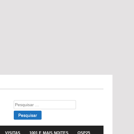
Pesquisar
por:
VISITAS
1001 E MAIS NOITES
OSP25