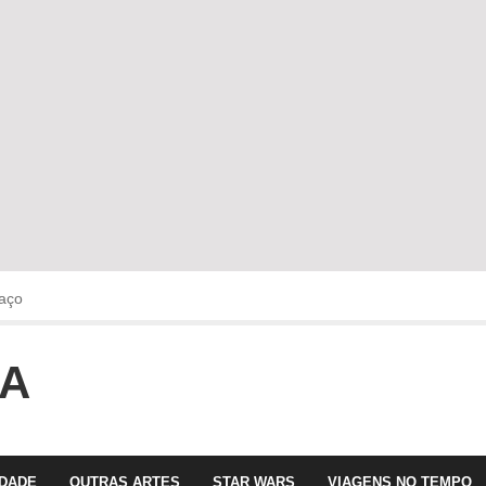
aço
OA
faltava!!!
 com Olga Roriz
IDADE
OUTRAS ARTES
STAR WARS
VIAGENS NO TEMPO