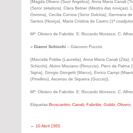
{Magda Olivero (Suor Angelica), Anna Maria Canali (T
(Soror zeladora), Clara Betner (Mestra das noviças), L
Osmina), Cecília Correia (Soror Dulcina), Germana de M
Santos (Noviça), Maria Cristina de Castro (1ª coadjuto
Mº: Oliviero de Fabritiis. E: Riccardo Moresco. C: Alfre
»
Gianni Schicchi
– Giacomo Puccini.
{Marcella Pobbe (Lauretta), Anna Maria Canali (Zita), L
Schicchi), Alvino Misciano (Rinuccio), Piero de Palma 
Signa), Giorgio Giorgetti (Marco), Enrico Campi (Maest
(Pinellino), Ascenso de Siqueira (Guccio)}.
Mº: Oliviero de Fabritiis. E: Riccardo Moresco. C: Alfre
Etiquetas:
Bruscantini
,
Canali
,
Fabritiis
,
Gobbi
,
Olivero
,
←
10 Abril 1955