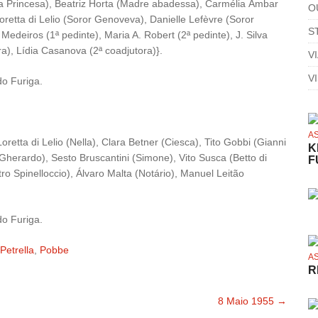
ia Princesa), Beatriz Horta (Madre abadessa), Carmélia Âmbar
O
oretta di Lelio (Soror Genoveva), Danielle Lefèvre (Soror
S
edeiros (1ª pedinte), Maria A. Robert (2ª pedinte), J. Silva
ra), Lídia Casanova (2ª coadjutora)}.
V
V
do Furiga.
A
oretta di Lelio (Nella), Clara Betner (Ciesca), Tito Gobbi (Gianni
K
(Gherardo), Sesto Bruscantini (Simone), Vito Susca (Betto di
F
ro Spinelloccio), Álvaro Malta (Notário), Manuel Leitão
do Furiga.
Petrella
,
Pobbe
A
R
8 Maio 1955
→