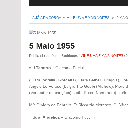
A JÓIA DA COROA
»
MIL E UMA E MAIS NOITES
» 5 MAIO
5 Maio 1955
Publicado por Jorge Rodrigues
/
MIL E UMA E MAIS NOITES
/
0
»
Il Tabarro
– Giacomo Pucini
{Clara Petrella (Giorgetta), Clara Betner (Frugola), L
Angelo Lo Forese (Luigi), Tito Gobbi (Michele), Piero 
(Vendedor de canções), João Rosa (Namorado), João A
Mº: Oliviero de Fabritiis. E: Riccardo Moresco. C: Alfre
»
Suor Angelica
– Giacomo Puccini