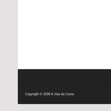
Navegação
pelas
publicações
Copyright © 2026
A Jóia da Coroa