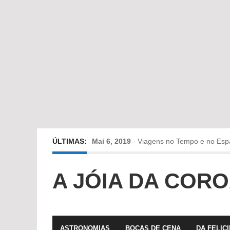
ÚLTIMAS:
Mai 6, 2019
-
Viagens no Tempo e no Esp
Abr 24, 2019
-
Diz-me a verdade a mentir
A JÓIA DA COR
Abr 10, 2019
-
Só em Bayreuth? Era o que 
Fev 22, 2019
-
Jorge Rodrigues conversa
ASTRONOMIAS
BOCAS DE CENA
DA FELIC