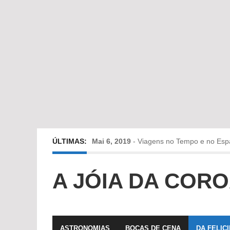
ÚLTIMAS:
Mai 6, 2019
-
Viagens no Tempo e no Esp
Abr 24, 2019
-
Diz-me a verdade a mentir
A JÓIA DA COR
Abr 10, 2019
-
Só em Bayreuth? Era o que 
Fev 22, 2019
-
Jorge Rodrigues conversa
ASTRONOMIAS
BOCAS DE CENA
DA FELIC