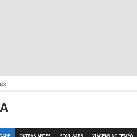
aço
OA
faltava!!!
 com Olga Roriz
IDADE
OUTRAS ARTES
STAR WARS
VIAGENS NO TEMPO