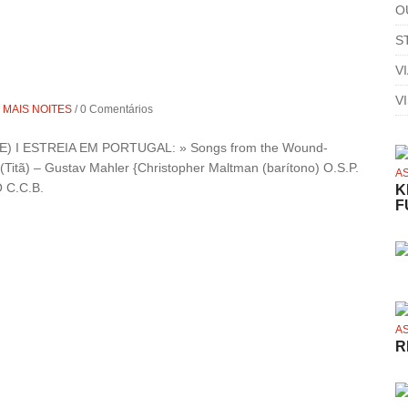
O
S
V
V
E MAIS NOITES
/
0 Comentários
) I ESTREIA EM PORTUGAL: » Songs from the Wound-
(Titã) – Gustav Mahler {Christopher Maltman (barítono) O.S.P.
A
 C.C.B.
K
F
A
R