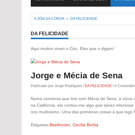
A JÓIA DA COROA
»
DA FELICIDADE
DA FELICIDADE
Aqui muitos viram o Céu. Eles que o digam!
Jorge e Mécia de Sena
Publicado por Jorge Rodrigues
/
DA FELICIDADE
/
0 Comentári
Numa conversa que tive com Mécia de Sena, a viúva 
na Califórnia, ela contou-me algo que talvez interess
nos muitíssimo. Uma das primeiras coisas a que logo f
Etiquetas:
Beethoven
,
Cecília Borba