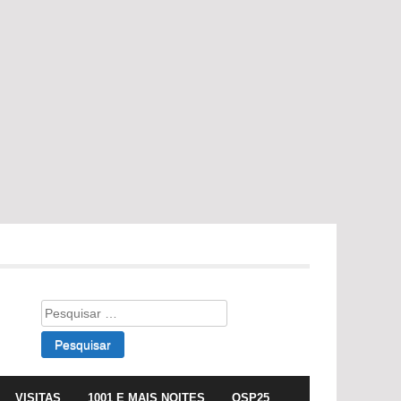
Pesquisar
por:
VISITAS
1001 E MAIS NOITES
OSP25