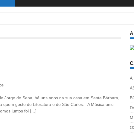
A
C
A
os
A
de Jorge de Sena, há uns anos na sua casa em Santa Bárbara,
B
e a quem goste de Literatura e do São Carlos. A Música uniu-
D
omos juntos foi […]
M
O