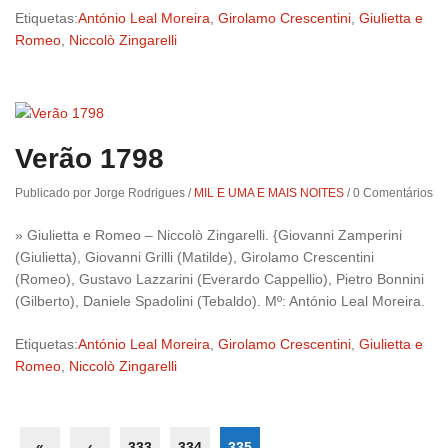
Etiquetas:
António Leal Moreira
,
Girolamo Crescentini
,
Giulietta e
Romeo
,
Niccolò Zingarelli
Verão 1798
Publicado por Jorge Rodrigues
/
MIL E UMA E MAIS NOITES
/
0 Comentários
» Giulietta e Romeo – Niccolò Zingarelli. {Giovanni Zamperini
(Giulietta), Giovanni Grilli (Matilde), Girolamo Crescentini
(Romeo), Gustavo Lazzarini (Everardo Cappellio), Pietro Bonnini
(Gilberto), Daniele Spadolini (Tebaldo). Mº: António Leal Moreira.
Etiquetas:
António Leal Moreira
,
Girolamo Crescentini
,
Giulietta e
Romeo
,
Niccolò Zingarelli
«
‹
333
334
335