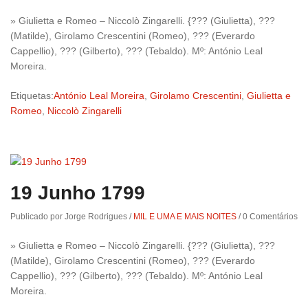
» Giulietta e Romeo – Niccolò Zingarelli. {??? (Giulietta), ???
(Matilde), Girolamo Crescentini (Romeo), ??? (Everardo
Cappellio), ??? (Gilberto), ??? (Tebaldo). Mº: António Leal
Moreira.
Etiquetas:
António Leal Moreira
,
Girolamo Crescentini
,
Giulietta e
Romeo
,
Niccolò Zingarelli
19 Junho 1799
Publicado por Jorge Rodrigues
/
MIL E UMA E MAIS NOITES
/
0 Comentários
» Giulietta e Romeo – Niccolò Zingarelli. {??? (Giulietta), ???
(Matilde), Girolamo Crescentini (Romeo), ??? (Everardo
Cappellio), ??? (Gilberto), ??? (Tebaldo). Mº: António Leal
Moreira.