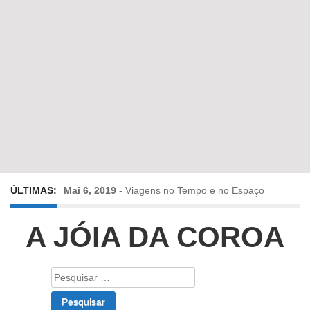
ÚLTIMAS:
Mai 6, 2019
-
Viagens no Tempo e no Espaço
Abr 24, 2019
-
Diz-me a verdade a mentir
A JÓIA DA COROA
Abr 10, 2019
-
Só em Bayreuth? Era o que faltava!!!
Pesquisar
por:
Fev 22, 2019
-
Jorge Rodrigues conversa com Olga