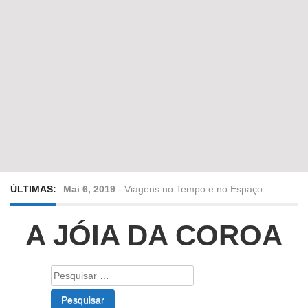
ÚLTIMAS:
Mai 6, 2019
-
Viagens no Tempo e no Espaço
Abr 24, 2019
-
Diz-me a verdade a mentir
A JÓIA DA COROA
Abr 10, 2019
-
Só em Bayreuth? Era o que faltava!!!
Pesquisar
por:
Fev 22, 2019
-
Jorge Rodrigues conversa com Olga