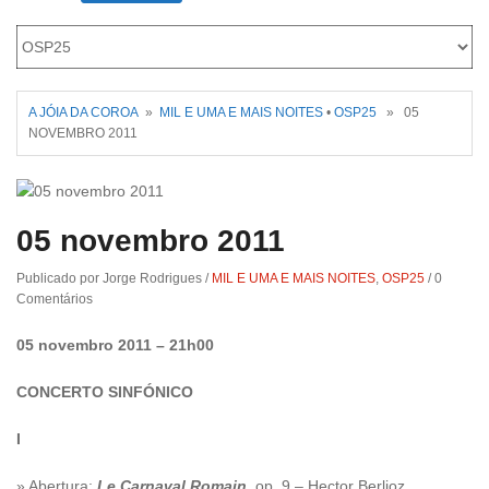
Roriz
A JÓIA DA COROA
»
MIL E UMA E MAIS NOITES
•
OSP25
» 05
NOVEMBRO 2011
05 novembro 2011
Publicado por Jorge Rodrigues
/
MIL E UMA E MAIS NOITES
,
OSP25
/
0
Comentários
05 novembro 2011 – 21h00
CONCERTO SINFÓNICO
I
» Abertura:
Le Carnaval Romain
, op. 9 – Hector Berlioz