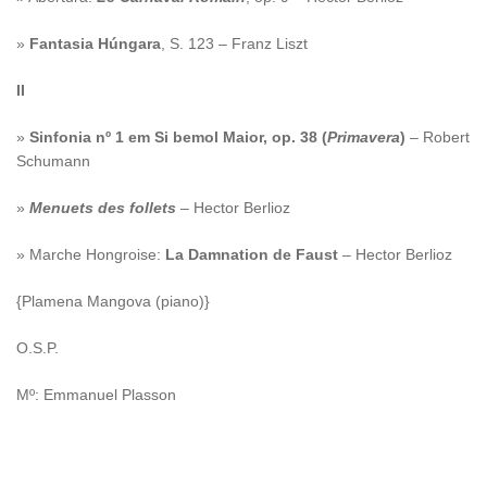
»
Fantasia Húngara
, S. 123 – Franz Liszt
II
»
Sinfonia nº 1 em Si bemol Maior, op. 38 (
Primavera
)
– Robert
Schumann
»
Menuets des follets
– Hector Berlioz
» Marche Hongroise:
La Damnation de Faust
– Hector Berlioz
{Plamena Mangova (piano)}
O.S.P.
Mº: Emmanuel Plasson