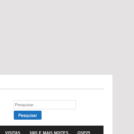
Pesquisar
por:
VISITAS
1001 E MAIS NOITES
OSP25