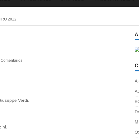
 com Olga Roriz
IRO 2012
A
 Comentários
C
A
A
 Giuseppe Verdi.
B
D
M
ini.
O