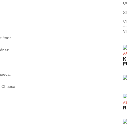
O
S
V
V
iménez.
ménez.
A
K
F
hueca.
o Chueca.
A
R