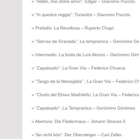
» “Addio, mio dolce amor”: Edgar – Giacomo Puccini.
» “In questra reggia”: Turandot – Giacomo Puccini.
» Prelúdio: La Revoltosa – Ruperto Chapì.
» “Sierras de Granada”: La tempranica – Gerónimo G
» Intermedio: La boda de Luís Alonso – Gerónimo Gi
» “Zapateado”: La Gran Vía – Federico Chueca.
» “Tango de la Menegilda” : La Gran Vía – Federico C
» “Chotis del Elíseo Madrileño: La Gran Vía – Federic
» “Zapateado”: La Tempranica – Gerónimo Giménez.
» Abertura: Die Fledermaus – Johann Strauss II
» Sei nicht bös”: Der Obersteiger – Carl Zeller.