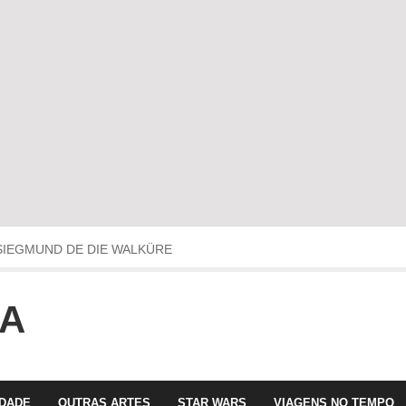
SIEGMUND DE DIE WALKÜRE
aço
OA
faltava!!!
IDADE
OUTRAS ARTES
STAR WARS
VIAGENS NO TEMPO