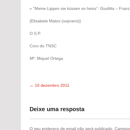
» “Meine Lippen sie küssen so heiss”: Giuditta – Fran
{Elisabete Matos (soprano)}
O.S.P.
Coro do TNSC
Mº: Miquel Ortega.
←
10 dezembro 2011
Navegação
pelas
Deixe uma resposta
publicações
O seu endereço de email não será publicado.
Campos 