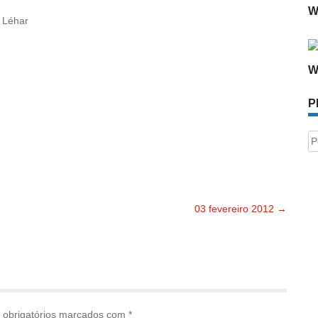
W
z Léhar
W
P
P
po
03 fevereiro 2012
→
obrigatórios marcados com
*