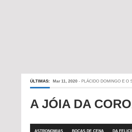
ÚLTIMAS:
Mar 11, 2020
-
PLÁCIDO DOMINGO E O 
Mai 6, 2019
-
Viagens no Tempo e no Esp
A JÓIA DA COR
Abr 24, 2019
-
Diz-me a verdade a mentir
Abr 10, 2019
-
Só em Bayreuth? Era o que 
ASTRONOMIAS
BOCAS DE CENA
DA FELIC