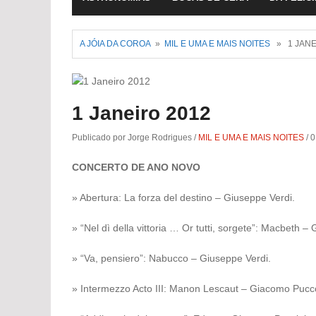
Fev 22, 2019
-
Jorge Rodrigues conversa
A JÓIA DA COROA
»
MIL E UMA E MAIS NOITES
» 1 JANE
1 Janeiro 2012
Publicado por Jorge Rodrigues
/
MIL E UMA E MAIS NOITES
/
0
CONCERTO DE ANO NOVO
» Abertura: La forza del destino – Giuseppe Verdi.
» “Nel dì della vittoria … Or tutti, sorgete”: Macbeth –
» “Va, pensiero”: Nabucco – Giuseppe Verdi.
» Intermezzo Acto III: Manon Lescaut – Giacomo Puccc