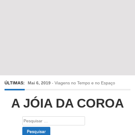
ÚLTIMAS:
Mai 6, 2019
-
Viagens no Tempo e no Espaço
Abr 24, 2019
-
Diz-me a verdade a mentir
A JÓIA DA COROA
Abr 10, 2019
-
Só em Bayreuth? Era o que faltava!!!
Pesquisar
por:
Fev 22, 2019
-
Jorge Rodrigues conversa com Olga