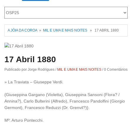
Roriz
A JÓIA DA COROA
»
MIL E UMA E MAIS NOITES
» 17 ABRIL 1880
17 Abril 1880
Publicado por Jorge Rodrigues
/
MIL E UMA E MAIS NOITES
/
0 Comentários
» La Traviata – Giuseppe Verdi.
{Giuseppina Gargano (Violetta), Giuseppina Sansoni (Flora? /
Annina?), Carlo Bulterini (Alfredo), Francesco Pandolfini (Giorgio
Germont), Francesco Reduzzi (Dr. Grenvil?)}.
Mº: Arturo Pontecchi.