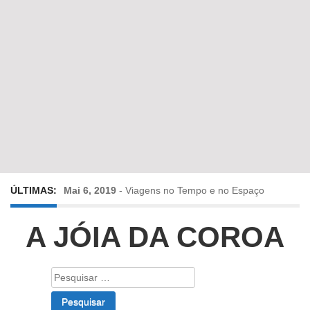
ÚLTIMAS:
Mai 6, 2019
-
Viagens no Tempo e no Espaço
Abr 24, 2019
-
Diz-me a verdade a mentir
A JÓIA DA COROA
Abr 10, 2019
-
Só em Bayreuth? Era o que faltava!!!
Pesquisar
por:
Fev 22, 2019
-
Jorge Rodrigues conversa com Olga