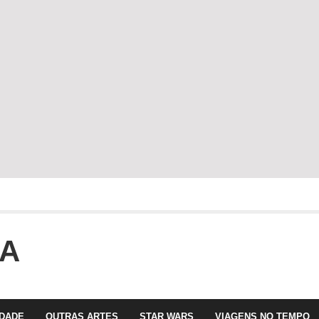
faltava!!!
OA
 com Olga Roriz
IDADE
OUTRAS ARTES
STAR WARS
VIAGENS NO TEMPO