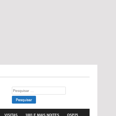
Pesquisar
por:
VISITAS
1001 E MAIS NOITES
OSP25