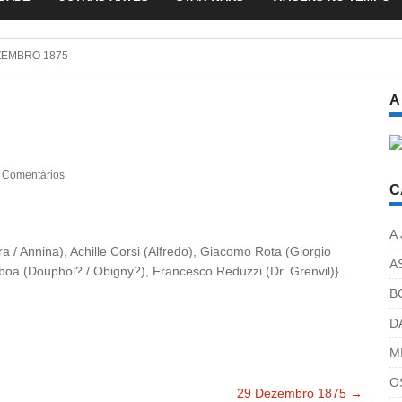
EMBRO 1875
A
 Comentários
C
A
ora / Annina), Achille Corsi (Alfredo), Giacomo Rota (Giorgio
A
boa (Douphol? / Obigny?), Francesco Reduzzi (Dr. Grenvil)}.
B
D
M
O
29 Dezembro 1875
→