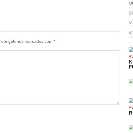
O
S
V
V
obrigatórios marcados com
*
A
K
F
A
R