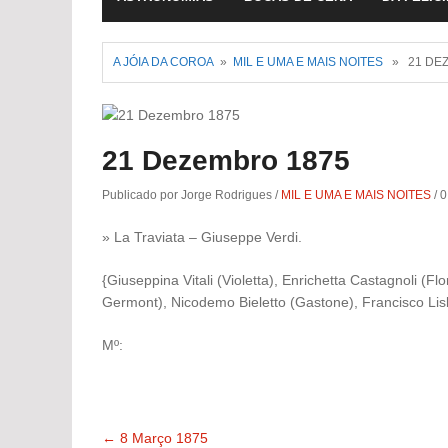
A JÓIA DA COROA
»
MIL E UMA E MAIS NOITES
» 21 DEZ
21 Dezembro 1875
Publicado por Jorge Rodrigues
/
MIL E UMA E MAIS NOITES
/
0
» La Traviata – Giuseppe Verdi.
{Giuseppina Vitali (Violetta), Enrichetta Castagnoli (Fl
Germont), Nicodemo Bieletto (Gastone), Francisco Lis
Mº:
←
8 Março 1875