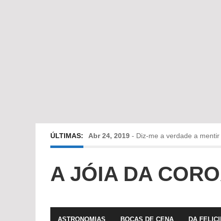
ÚLTIMAS:
Abr 24, 2019
-
Diz-me a verdade a mentir
Abr 10, 2019
-
Só em Bayreuth? Era o que 
A JÓIA DA COR
Fev 22, 2019
-
Jorge Rodrigues conversa
ASTRONOMIAS
BOCAS DE CENA
DA FELIC