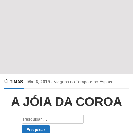
ÚLTIMAS:
Mai 6, 2019
-
Viagens no Tempo e no Espaço
Abr 24, 2019
-
Diz-me a verdade a mentir
A JÓIA DA COROA
Abr 10, 2019
-
Só em Bayreuth? Era o que faltava!!!
Pesquisar
por:
Fev 22, 2019
-
Jorge Rodrigues conversa com Olga