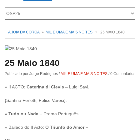
Roriz
A JÓIA DA COROA
»
MIL E UMA E MAIS NOITES
» 25 MAIO 1840
25 Maio 1840
Publicado por Jorge Rodrigues
/
MIL E UMA E MAIS NOITES
/
0 Comentários
» II ACTO:
Caterina di Clevis
– Luigi Savi.
{Santina Ferlotti, Felice Varesi}.
»
Tudo ou Nada
– Drama Português
» Bailado do II Acto:
O Triunfo do Amor
–