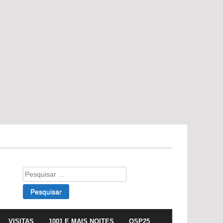
Pesquisar
por:
VISITAS
1001 E MAIS NOITES
OSP25