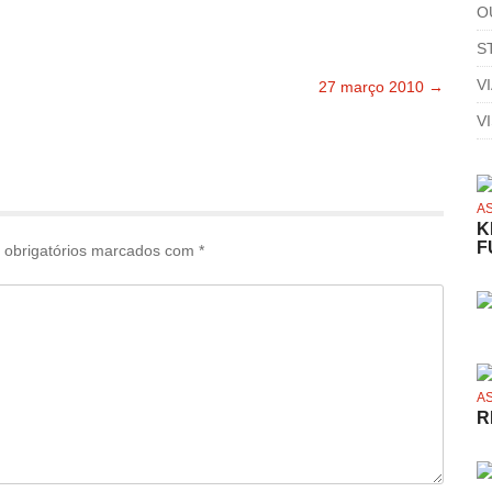
O
S
V
27 março 2010
→
V
A
K
F
obrigatórios marcados com
*
A
R