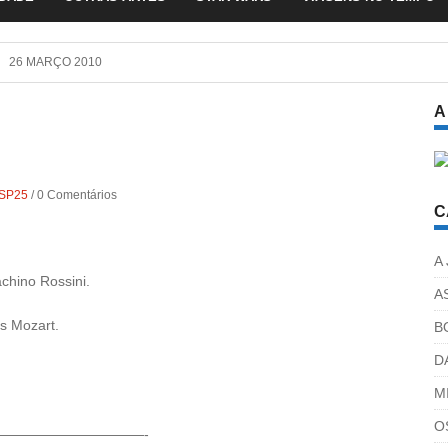
26 MARÇO 2010
A
SP25
/
0 Comentários
C
A
chino Rossini.
A
s Mozart.
B
D
M
O
——————————-