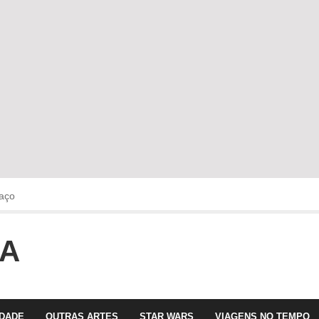
aço
OA
faltava!!!
 com Olga Roriz
IDADE
OUTRAS ARTES
STAR WARS
VIAGENS NO TEMPO