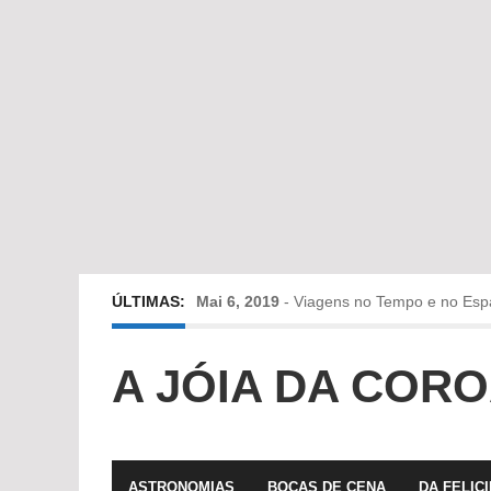
ÚLTIMAS:
Mai 6, 2019
-
Viagens no Tempo e no Esp
Abr 24, 2019
-
Diz-me a verdade a mentir
A JÓIA DA COR
Abr 10, 2019
-
Só em Bayreuth? Era o que 
Fev 22, 2019
-
Jorge Rodrigues conversa
ASTRONOMIAS
BOCAS DE CENA
DA FELIC