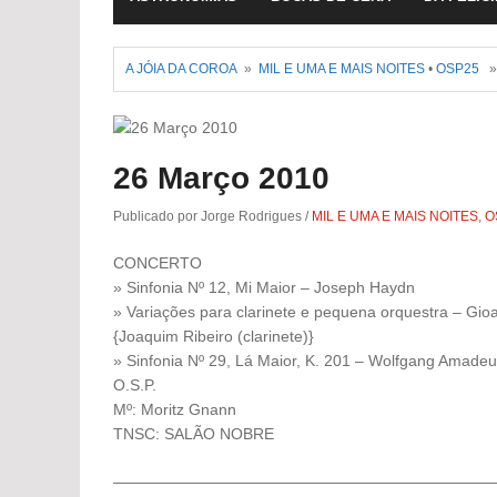
A JÓIA DA COROA
»
MIL E UMA E MAIS NOITES
•
OSP25
» 
26 Março 2010
Publicado por Jorge Rodrigues
/
MIL E UMA E MAIS NOITES
,
O
CONCERTO
» Sinfonia Nº 12, Mi Maior – Joseph Haydn
» Variações para clarinete e pequena orquestra – Gioa
{Joaquim Ribeiro (clarinete)}
» Sinfonia Nº 29, Lá Maior, K. 201 – Wolfgang Amadeu
O.S.P.
Mº: Moritz Gnann
TNSC: SALÃO NOBRE
—————————————————————————