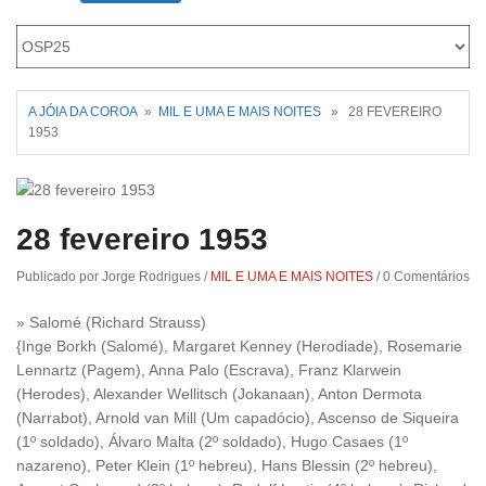
Roriz
A JÓIA DA COROA
»
MIL E UMA E MAIS NOITES
» 28 FEVEREIRO
1953
28 fevereiro 1953
Publicado por Jorge Rodrigues
/
MIL E UMA E MAIS NOITES
/
0 Comentários
» Salomé (Richard Strauss)
{Inge Borkh (Salomé), Margaret Kenney (Herodiade), Rosemarie
Lennartz (Pagem), Anna Palo (Escrava), Franz Klarwein
(Herodes), Alexander Wellitsch (Jokanaan), Anton Dermota
(Narrabot), Arnold van Mill (Um capadócio), Ascenso de Siqueira
(1º soldado), Álvaro Malta (2º soldado), Hugo Casaes (1º
nazareno), Peter Klein (1º hebreu), Hans Blessin (2º hebreu),