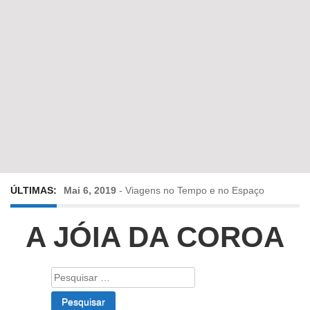
ÚLTIMAS:
Mai 6, 2019
-
Viagens no Tempo e no Espaço
Abr 24, 2019
-
Diz-me a verdade a mentir
A JÓIA DA COROA
Abr 10, 2019
-
Só em Bayreuth? Era o que faltava!!!
Pesquisar
por:
Fev 22, 2019
-
Jorge Rodrigues conversa com Olga