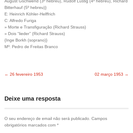
August Gschwend (3º hebreu), Rudolf Lustig (4º hebreu), Richard
Bitterhauf (5º hebreu)}
E: Heinrich Köhler-Helffrich
C: Alfredo Furiga
» Morte e Transfiguração (Richard Strauss)
» Dois “lieder” (Richard Strauss)
{Inge Borkh (soprano)}
Mº: Pedro de Freitas Branco
←
26 fevereiro 1953
02 março 1953
→
Navegação
pelas
Deixe uma resposta
publicações
O seu endereço de email não será publicado.
Campos
obrigatórios marcados com
*