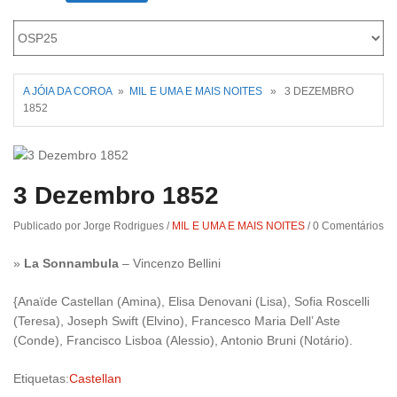
Roriz
A JÓIA DA COROA
»
MIL E UMA E MAIS NOITES
» 3 DEZEMBRO
1852
3 Dezembro 1852
Publicado por Jorge Rodrigues
/
MIL E UMA E MAIS NOITES
/
0 Comentários
»
La Sonnambula
– Vincenzo Bellini
{Anaïde Castellan (Amina), Elisa Denovani (Lisa), Sofia Roscelli
(Teresa), Joseph Swift (Elvino), Francesco Maria Dell’ Aste
(Conde), Francisco Lisboa (Alessio), Antonio Bruni (Notário).
Etiquetas:
Castellan