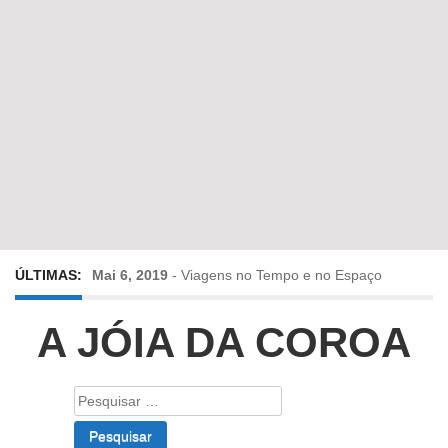
ÚLTIMAS:
Mai 6, 2019
-
Viagens no Tempo e no Espaço
Abr 24, 2019
-
Diz-me a verdade a mentir
A JÓIA DA COROA
Abr 10, 2019
-
Só em Bayreuth? Era o que faltava!!!
Pesquisar
por:
Fev 22, 2019
-
Jorge Rodrigues conversa com Olga