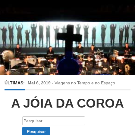
ÚLTIMAS:
Mai 6, 2019
-
Viagens no Tempo e no Espaço
Abr 24, 2019
-
Diz-me a verdade a mentir
A JÓIA DA COROA
Abr 10, 2019
-
Só em Bayreuth? Era o que faltava!!!
Pesquisar
por:
Fev 22, 2019
-
Jorge Rodrigues conversa com Olga