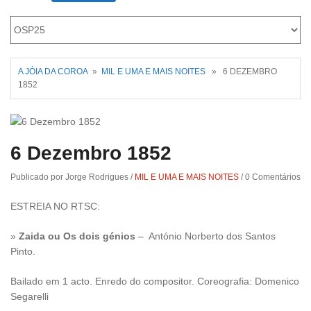
Roriz
A JÓIA DA COROA
»
MIL E UMA E MAIS NOITES
» 6 DEZEMBRO
1852
6 Dezembro 1852
Publicado por Jorge Rodrigues
/
MIL E UMA E MAIS NOITES
/
0 Comentários
ESTREIA NO RTSC:
»
Zaida ou Os dois génios
– António Norberto dos Santos
Pinto.
Bailado em 1 acto. Enredo do compositor. Coreografia: Domenico
Segarelli