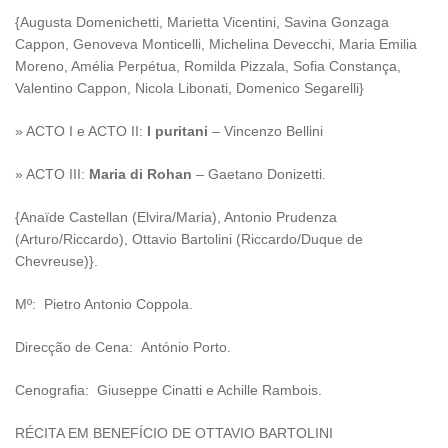
{Augusta Domenichetti, Marietta Vicentini, Savina Gonzaga
Cappon, Genoveva Monticelli, Michelina Devecchi, Maria Emilia
Moreno, Amélia Perpétua, Romilda Pizzala, Sofia Constança,
Valentino Cappon, Nicola Libonati, Domenico Segarelli}
» ACTO I e ACTO II:
I puritani
– Vincenzo Bellini
» ACTO III:
Maria di Rohan
– Gaetano Donizetti.
{Anaïde Castellan (Elvira/Maria), Antonio Prudenza
(Arturo/Riccardo), Ottavio Bartolini (Riccardo/Duque de
Chevreuse)}.
Mº: Pietro Antonio Coppola.
Direcção de Cena: António Porto.
Cenografia: Giuseppe Cinatti e Achille Rambois.
RÉCITA EM BENEFÍCIO DE OTTAVIO BARTOLINI