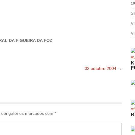
O
S
V
V
AL DA FIGUEIRA DA FOZ
A
K
F
02 outubro 2004
→
A
obrigatórios marcados com
*
R