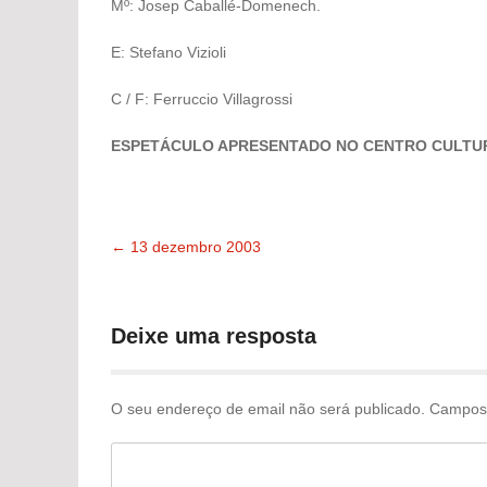
Mº: Josep Caballé-Domenech.
E: Stefano Vizioli
C / F: Ferruccio Villagrossi
ESPETÁCULO APRESENTADO NO CENTRO CULTUR
←
13 dezembro 2003
Navegação
pelas
Deixe uma resposta
publicações
O seu endereço de email não será publicado.
Campos 