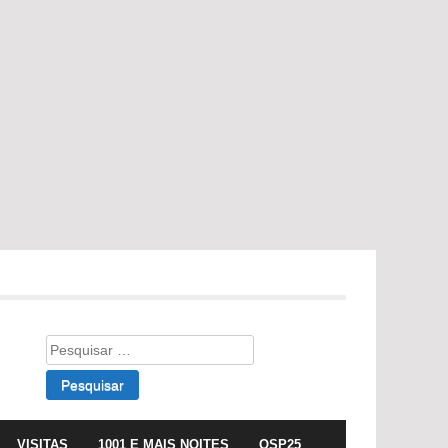
Pesquisar
por:
VISITAS
1001 E MAIS NOITES
OSP25