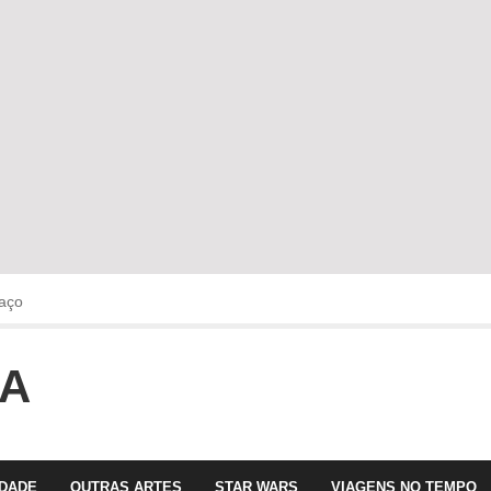
aço
OA
faltava!!!
 com Olga Roriz
IDADE
OUTRAS ARTES
STAR WARS
VIAGENS NO TEMPO