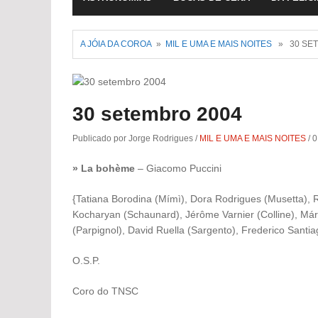
A JÓIA DA COROA
»
MIL E UMA E MAIS NOITES
» 30 SET
30 setembro 2004
Publicado por Jorge Rodrigues
/
MIL E UMA E MAIS NOITES
/
0
» La bohème
– Giacomo Puccini
{Tatiana Borodina (Mímì), Dora Rodrigues (Musetta), R
Kocharyan (Schaunard), Jérôme Varnier (Colline), Mári
(Parpignol), David Ruella (Sargento), Frederico Santia
O.S.P.
Coro do TNSC