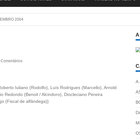
EMBRO 2004
A
 Comentários
C
A
oberto Iuliano (Rodolfo), Luís Rodrigues (Marcello), Arnold
A
o Redondo (Benoit / Alcindoro), Diocleciano Pereira
go (Fiscal de alfândega)}
B
D
M
O