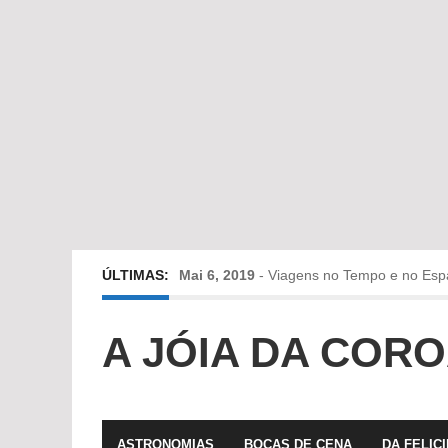
ÚLTIMAS:
Mai 6, 2019
-
Viagens no Tempo e no Esp
Abr 24, 2019
-
Diz-me a verdade a mentir
A JÓIA DA COR
Abr 10, 2019
-
Só em Bayreuth? Era o que 
Fev 22, 2019
-
Jorge Rodrigues conversa
ASTRONOMIAS
BOCAS DE CENA
DA FELIC