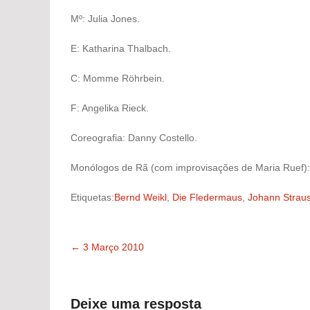
Mº: Julia Jones.
E: Katharina Thalbach.
C: Momme Röhrbein.
F: Angelika Rieck.
Coreografia: Danny Costello.
Monólogos de Rã (com improvisações de Maria Ruef)
Etiquetas:
Bernd Weikl
,
Die Fledermaus
,
Johann Straus
←
3 Março 2010
Navegação
pelas
Deixe uma resposta