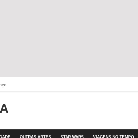
aço
OA
faltava!!!
 com Olga Roriz
IDADE
OUTRAS ARTES
STAR WARS
VIAGENS NO TEMPO