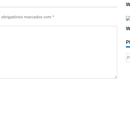
W
obrigatórios marcados com
*
W
P
P
po