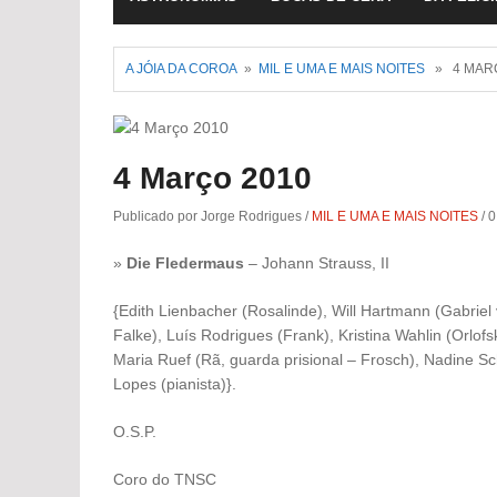
A JÓIA DA COROA
»
MIL E UMA E MAIS NOITES
» 4 MARÇ
4 Março 2010
Publicado por Jorge Rodrigues
/
MIL E UMA E MAIS NOITES
/
0
»
Die Fledermaus
– Johann Strauss, II
{Edith Lienbacher (Rosalinde), Will Hartmann (Gabriel 
Falke), Luís Rodrigues (Frank), Kristina Wahlin (Orlofs
Maria Ruef (Rã, guarda prisional – Frosch), Nadine Sc
Lopes (pianista)}.
O.S.P.
Coro do TNSC