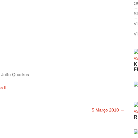
O
S
V
V
A
K
F
: João Quadros.
s II
5 Março 2010
→
A
R