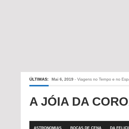
ÚLTIMAS:
Mai 6, 2019
-
Viagens no Tempo e no Esp
Abr 24, 2019
-
Diz-me a verdade a mentir
A JÓIA DA COR
Abr 10, 2019
-
Só em Bayreuth? Era o que 
Fev 22, 2019
-
Jorge Rodrigues conversa
ASTRONOMIAS
BOCAS DE CENA
DA FELIC