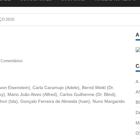
O 2010
A
 Comentários
C
A
von Eisenstein), Carla Caramujo (Adele), Bernd Weikl (Dr.
A
ky), Mário João Alves (Alfred), Carlos Guilherme (Dr. Blind),
hori (Ida), Gonçalo Ferreira de Almeida (Ivan), Nuno Margarido
B
D
M
O