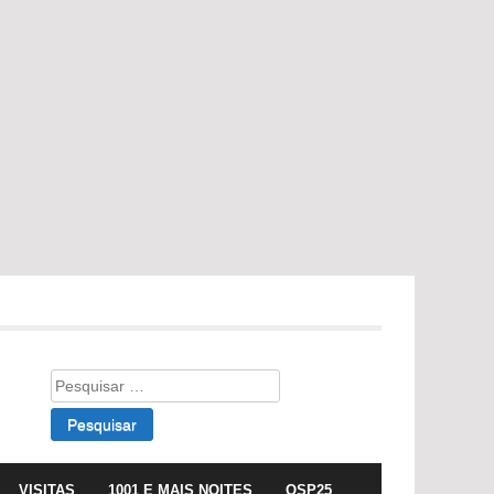
Pesquisar
por:
VISITAS
1001 E MAIS NOITES
OSP25