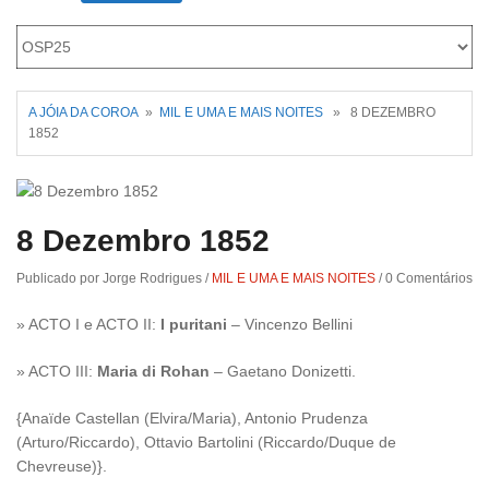
Roriz
A JÓIA DA COROA
»
MIL E UMA E MAIS NOITES
» 8 DEZEMBRO
1852
8 Dezembro 1852
Publicado por Jorge Rodrigues
/
MIL E UMA E MAIS NOITES
/
0 Comentários
» ACTO I e ACTO II:
I puritani
– Vincenzo Bellini
» ACTO III:
Maria di Rohan
– Gaetano Donizetti.
{Anaïde Castellan (Elvira/Maria), Antonio Prudenza
(Arturo/Riccardo), Ottavio Bartolini (Riccardo/Duque de
Chevreuse)}.