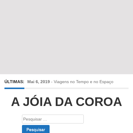
ÚLTIMAS:
Mai 6, 2019
-
Viagens no Tempo e no Espaço
Abr 24, 2019
-
Diz-me a verdade a mentir
A JÓIA DA COROA
Abr 10, 2019
-
Só em Bayreuth? Era o que faltava!!!
Pesquisar
por:
Fev 22, 2019
-
Jorge Rodrigues conversa com Olga