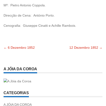
Mº: Pietro Antonio Coppola.
Direcção de Cena: António Porto.
Cenografia: Giuseppe Cinatti e Achille Rambois.
←
6 Dezembro 1852
12 Dezembro 1852
→
Navegação
pelas
A JÓIA DA COROA
publicações
CATEGORIAS
A JÓIA DA COROA