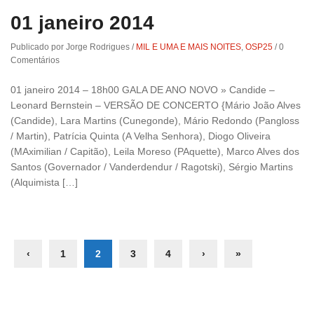
01 janeiro 2014
Publicado por Jorge Rodrigues
/
MIL E UMA E MAIS NOITES
,
OSP25
/
0
Comentários
01 janeiro 2014 – 18h00 GALA DE ANO NOVO » Candide –
Leonard Bernstein – VERSÃO DE CONCERTO {Mário João Alves
(Candide), Lara Martins (Cunegonde), Mário Redondo (Pangloss
/ Martin), Patrícia Quinta (A Velha Senhora), Diogo Oliveira
(MAximilian / Capitão), Leila Moreso (PAquette), Marco Alves dos
Santos (Governador / Vanderdendur / Ragotski), Sérgio Martins
(Alquimista […]
‹
1
2
3
4
›
»