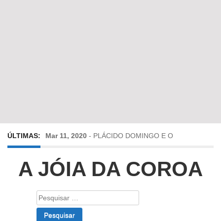
ÚLTIMAS:
Mar 11, 2020
-
PLÁCIDO DOMINGO E O
SIEGMUND DE DIE WALKÜRE
A JÓIA DA COROA
Mai 6, 2019
-
Viagens no Tempo e no Espaço
Pesquisar
por:
Abr 24, 2019
-
Diz-me a verdade a mentir