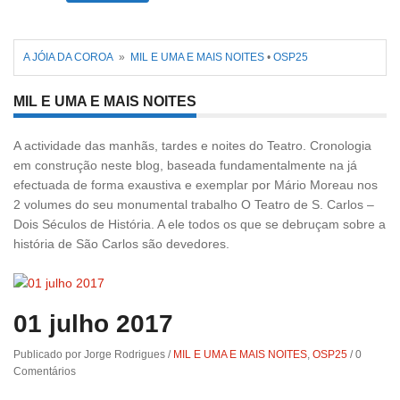
Abr 10, 2019
-
Só em Bayreuth? Era o que faltava!!!
A JÓIA DA COROA
»
MIL E UMA E MAIS NOITES
•
OSP25
Fev 22, 2019
-
Jorge Rodrigues conversa com Olga
MIL E UMA E MAIS NOITES
Roriz
A actividade das manhãs, tardes e noites do Teatro. Cronologia
em construção neste blog, baseada fundamentalmente na já
efectuada de forma exaustiva e exemplar por Mário Moreau nos
2 volumes do seu monumental trabalho O Teatro de S. Carlos –
Dois Séculos de História. A ele todos os que se debruçam sobre a
história de São Carlos são devedores.
01 julho 2017
Publicado por Jorge Rodrigues
/
MIL E UMA E MAIS NOITES
,
OSP25
/
0
Comentários