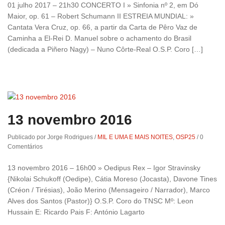
01 julho 2017 – 21h30 CONCERTO I » Sinfonia nº 2, em Dó
Maior, op. 61 – Robert Schumann II ESTREIA MUNDIAL: »
Cantata Vera Cruz, op. 66, a partir da Carta de Pêro Vaz de
Caminha a El-Rei D. Manuel sobre o achamento do Brasil
(dedicada a Piñero Nagy) – Nuno Côrte-Real O.S.P. Coro […]
13 novembro 2016
Publicado por Jorge Rodrigues
/
MIL E UMA E MAIS NOITES
,
OSP25
/
0
Comentários
13 novembro 2016 – 16h00 » Oedipus Rex – Igor Stravinsky
{Nikolai Schukoff (Oedipe), Cátia Moreso (Jocasta), Davone Tines
(Créon / Tirésias), João Merino (Mensageiro / Narrador), Marco
Alves dos Santos (Pastor)} O.S.P. Coro do TNSC Mº: Leon
Hussain E: Ricardo Pais F: António Lagarto