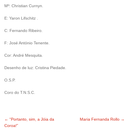
Mº: Christian Curnyn.
E: Yaron Lifschitz .
C: Fernando Ribeiro.
F: José António Tenente.
Cor: André Mesquita.
Desenho de luz: Cristina Piedade.
O.S.P.
Coro do T.N.S.C.
←
“Portanto, sim, a Jóia da
Maria Fernanda Rollo
→
Navegação
Coroa!”