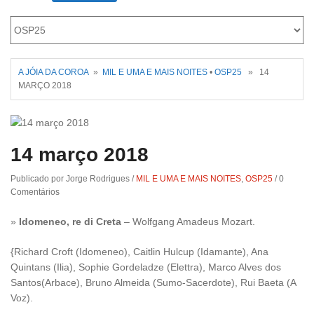
Roriz
A JÓIA DA COROA
»
MIL E UMA E MAIS NOITES
•
OSP25
» 14
MARÇO 2018
14 março 2018
Publicado por Jorge Rodrigues
/
MIL E UMA E MAIS NOITES
,
OSP25
/
0
Comentários
»
Idomeneo, re di Creta
– Wolfgang Amadeus Mozart.
{Richard Croft (Idomeneo), Caitlin Hulcup (Idamante), Ana
Quintans (Ilia), Sophie Gordeladze (Elettra), Marco Alves dos
Santos(Arbace), Bruno Almeida (Sumo-Sacerdote), Rui Baeta (A
Voz).