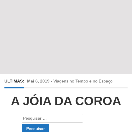
ÚLTIMAS:
Mai 6, 2019
-
Viagens no Tempo e no Espaço
Abr 24, 2019
-
Diz-me a verdade a mentir
A JÓIA DA COROA
Abr 10, 2019
-
Só em Bayreuth? Era o que faltava!!!
Pesquisar
por:
Fev 22, 2019
-
Jorge Rodrigues conversa com Olga