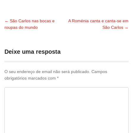
←
São Carlos nas bocas e
A Roménia canta e canta-se em
Navegação
roupas do mundo
São Carlos
→
pelas
publicações
Deixe uma resposta
O seu endereço de email não será publicado.
Campos
obrigatórios marcados com
*