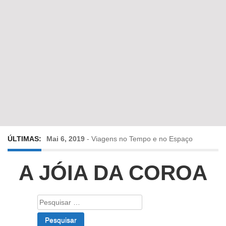
ÚLTIMAS:
Mai 6, 2019
-
Viagens no Tempo e no Espaço
Abr 24, 2019
-
Diz-me a verdade a mentir
A JÓIA DA COROA
Abr 10, 2019
-
Só em Bayreuth? Era o que faltava!!!
Pesquisar
por:
Fev 22, 2019
-
Jorge Rodrigues conversa com Olga