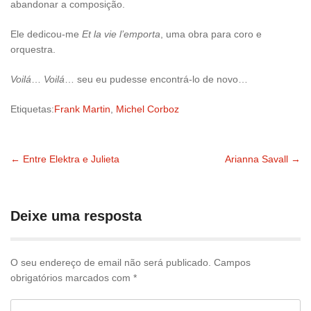
abandonar a composição.
Ele dedicou-me
Et la vie l’emporta
, uma obra para coro e
orquestra.
Voilá
…
Voilá
… seu eu pudesse encontrá-lo de novo…
Etiquetas:
Frank Martin
,
Michel Corboz
←
Entre Elektra e Julieta
Arianna Savall
→
Navegação
pelas
Deixe uma resposta
publicações
O seu endereço de email não será publicado.
Campos
obrigatórios marcados com
*