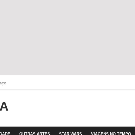
aço
OA
faltava!!!
 com Olga Roriz
IDADE
OUTRAS ARTES
STAR WARS
VIAGENS NO TEMPO