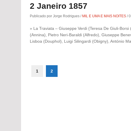
2 Janeiro 1857
Publicado por Jorge Rodrigues
/
MIL E UMA E MAIS NOITES
/
0
» La Traviata – Giuseppe Verdi {Teresa De Giuli-Borsi (
(Annina), Pietro Neri-Baraldi (Alfredo), Giuseppe Ben
Lisboa (Douphol), Luigi Silingardi (Obigny), António Mar
1
2