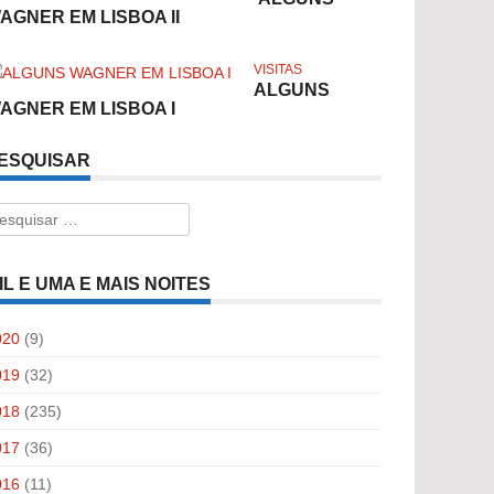
AGNER EM LISBOA II
VISITAS
ALGUNS
AGNER EM LISBOA I
ESQUISAR
esquisar
r:
IL E UMA E MAIS NOITES
020
(9)
019
(32)
018
(235)
017
(36)
016
(11)