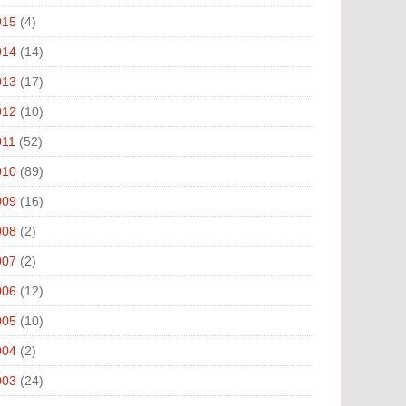
015
(4)
014
(14)
013
(17)
012
(10)
011
(52)
010
(89)
009
(16)
008
(2)
007
(2)
006
(12)
005
(10)
004
(2)
003
(24)