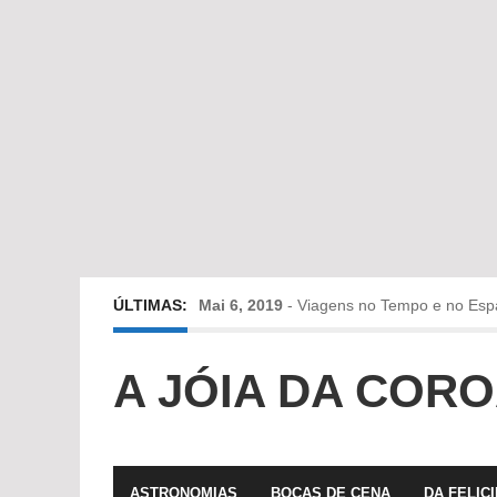
ÚLTIMAS:
Mai 6, 2019
-
Viagens no Tempo e no Esp
Abr 24, 2019
-
Diz-me a verdade a mentir
A JÓIA DA COR
Abr 10, 2019
-
Só em Bayreuth? Era o que 
Fev 22, 2019
-
Jorge Rodrigues conversa
ASTRONOMIAS
BOCAS DE CENA
DA FELIC