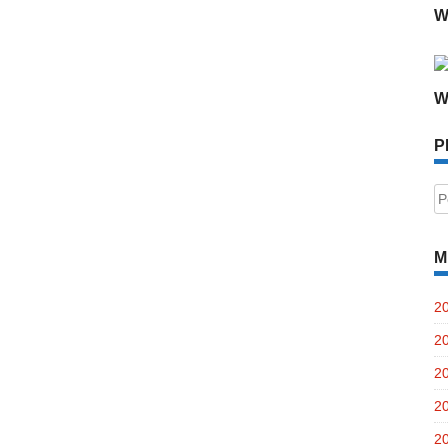
W
W
P
P
po
M
2
2
2
2
2