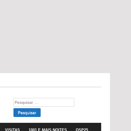
Pesquisar
por:
VISITAS
1001 E MAIS NOITES
OSP25