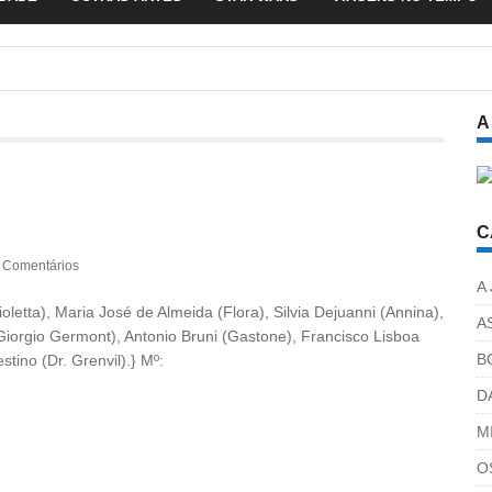
A
C
 Comentários
A
oletta), Maria José de Almeida (Flora), Silvia Dejuanni (Annina),
A
Giorgio Germont), Antonio Bruni (Gastone), Francisco Lisboa
B
stino (Dr. Grenvil).} Mº:
D
M
O