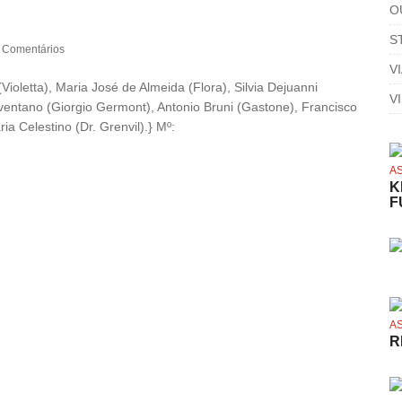
O
S
 Comentários
V
Violetta), Maria José de Almeida (Flora), Silvia Dejuanni
V
eventano (Giorgio Germont), Antonio Bruni (Gastone), Francisco
ia Celestino (Dr. Grenvil).} Mº:
A
K
F
A
R