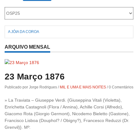
Roriz
A JÓIA DA COROA
ARQUIVO MENSAL
23 Março 1876
Publicado por Jorge Rodrigues
/
MIL E UMA E MAIS NOITES
/
0 Comentários
» La Traviata – Giuseppe Verdi. {Giuseppina Vitali (Violetta),
Enrichetta Castagnoli (Flora / Annina), Achille Corsi (Alfredo),
Giacomo Rota (Giorgio Germont), Nicodemo Bieletto (Gastone),
Francisco Lisboa (Douphol? / Obigny?), Francesco Reduzzi (Dr.
Grenvil)}. Mº: