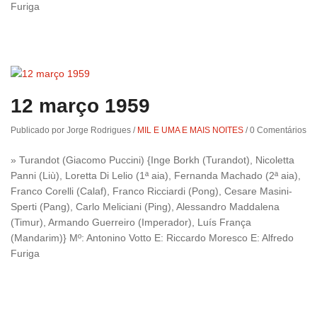
Furiga
12 março 1959
Publicado por Jorge Rodrigues
/
MIL E UMA E MAIS NOITES
/
0 Comentários
» Turandot (Giacomo Puccini) {Inge Borkh (Turandot), Nicoletta
Panni (Liù), Loretta Di Lelio (1ª aia), Fernanda Machado (2ª aia),
Franco Corelli (Calaf), Franco Ricciardi (Pong), Cesare Masini-
Sperti (Pang), Carlo Meliciani (Ping), Alessandro Maddalena
(Timur), Armando Guerreiro (Imperador), Luís França
(Mandarim)} Mº: Antonino Votto E: Riccardo Moresco E: Alfredo
Furiga