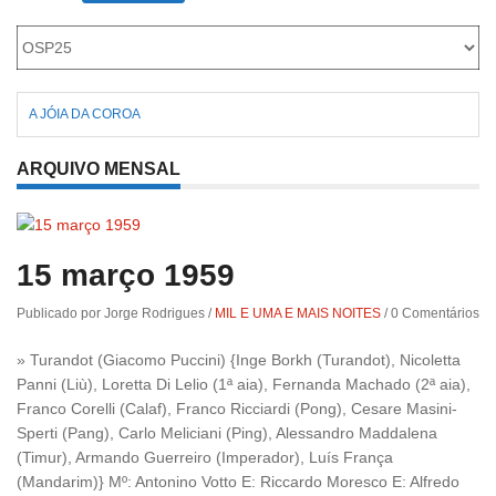
Roriz
A JÓIA DA COROA
ARQUIVO MENSAL
15 março 1959
Publicado por Jorge Rodrigues
/
MIL E UMA E MAIS NOITES
/
0 Comentários
» Turandot (Giacomo Puccini) {Inge Borkh (Turandot), Nicoletta
Panni (Liù), Loretta Di Lelio (1ª aia), Fernanda Machado (2ª aia),
Franco Corelli (Calaf), Franco Ricciardi (Pong), Cesare Masini-
Sperti (Pang), Carlo Meliciani (Ping), Alessandro Maddalena
(Timur), Armando Guerreiro (Imperador), Luís França
(Mandarim)} Mº: Antonino Votto E: Riccardo Moresco E: Alfredo