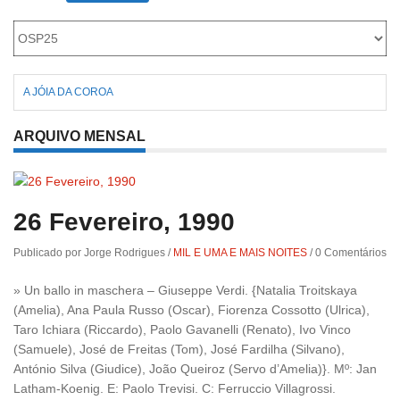
Roriz
A JÓIA DA COROA
ARQUIVO MENSAL
26 Fevereiro, 1990
Publicado por Jorge Rodrigues
/
MIL E UMA E MAIS NOITES
/
0 Comentários
» Un ballo in maschera – Giuseppe Verdi. {Natalia Troitskaya
(Amelia), Ana Paula Russo (Oscar), Fiorenza Cossotto (Ulrica),
Taro Ichiara (Riccardo), Paolo Gavanelli (Renato), Ivo Vinco
(Samuele), José de Freitas (Tom), José Fardilha (Silvano),
António Silva (Giudice), João Queiroz (Servo d’Amelia)}. Mº: Jan
Latham-Koenig. E: Paolo Trevisi. C: Ferruccio Villagrossi.