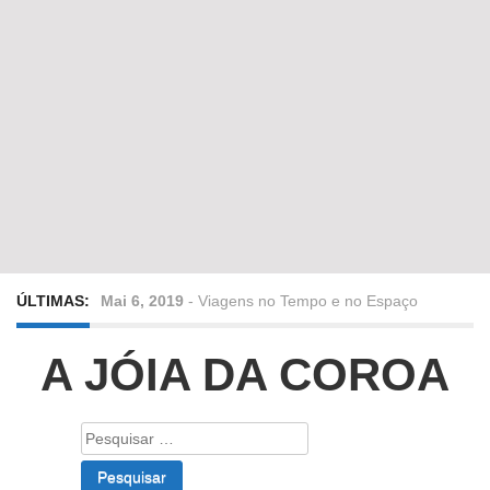
ÚLTIMAS:
Mai 6, 2019
-
Viagens no Tempo e no Espaço
Abr 24, 2019
-
Diz-me a verdade a mentir
A JÓIA DA COROA
Abr 10, 2019
-
Só em Bayreuth? Era o que faltava!!!
Pesquisar
por:
Fev 22, 2019
-
Jorge Rodrigues conversa com Olga