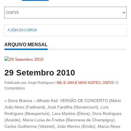
Roriz
A JÓIA DA COROA
ARQUIVO MENSAL
29 Setembro 2010
Publicado por Jorge Rodrigues
/
MIL E UMA E MAIS NOITES
,
OSP25
/
0
Comentários
» Dona Branca – Alfredo Keil. VERSÃO DE CONCERTO {Mário
João Alves (Fadinard), José Fardilha (Nonancourt), Luís
Rodrigues (Beaupertuis), Lara Martins (Elena), Dora Rodrigues
(Anaïde), Maria Luísa de Freitas (Baronesa de Champigny),
Carlos Guilherme (Vézinet), João Merino (Emilio), Marco Alves