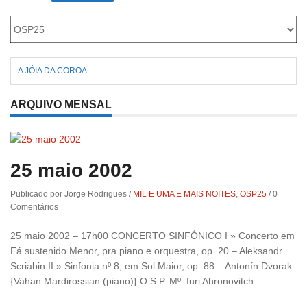
A JÓIA DA COROA
ARQUIVO MENSAL
25 maio 2002
Publicado por Jorge Rodrigues
/
MIL E UMA E MAIS NOITES
,
OSP25
/
0
Comentários
25 maio 2002 – 17h00 CONCERTO SINFÓNICO I » Concerto em
Fá sustenido Menor, pra piano e orquestra, op. 20 – Aleksandr
Scriabin II » Sinfonia nº 8, em Sol Maior, op. 88 – Antonín Dvorak
{Vahan Mardirossian (piano)} O.S.P. Mº: Iuri Ahronovitch