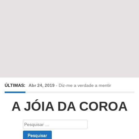
ÚLTIMAS:
Abr 24, 2019
-
Diz-me a verdade a mentir
Abr 10, 2019
-
Só em Bayreuth? Era o que faltava!!!
A JÓIA DA COROA
Fev 22, 2019
-
Jorge Rodrigues conversa com Olga
Pesquisar
por:
Roriz