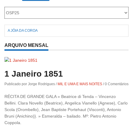
Roriz
A JÓIA DA COROA
ARQUIVO MENSAL
1 Janeiro 1851
Publicado por Jorge Rodrigues
/
MIL E UMA E MAIS NOITES
/
0 Comentários
RÉCITA DE GRANDE GALA » Beatrice di Tenda – Vincenzo
Bellini. Clara Novello (Beatrice), Angelica Vianello (Agnese), Carlo
Scola (Orombello), Jean Baptiste Portehaut (Visconti), Antonio
Bruni (Anichino)}. » Esmeralda – bailado. Mº: Pietro Antonio
Coppola.