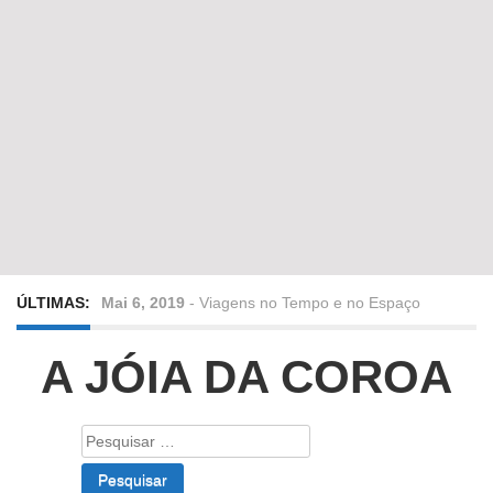
ÚLTIMAS:
Mai 6, 2019
-
Viagens no Tempo e no Espaço
Abr 24, 2019
-
Diz-me a verdade a mentir
A JÓIA DA COROA
Abr 10, 2019
-
Só em Bayreuth? Era o que faltava!!!
Pesquisar
por:
Fev 22, 2019
-
Jorge Rodrigues conversa com Olga