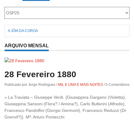
Roriz
A JÓIA DA COROA
ARQUIVO MENSAL
28 Fevereiro 1880
Publicado por Jorge Rodrigues
/
MIL E UMA E MAIS NOITES
/
0 Comentários
» La Traviata – Giuseppe Verdi. {Giuseppina Gargano (Violetta),
Giuseppina Sansoni (Flora? / Annina?), Carlo Bulterini (Alfredo),
Francesco Pandolfini (Giorgio Germont), Francesco Reduzzi (Dr.
Grenvil?)}. Mº: Arturo Pontecchi.