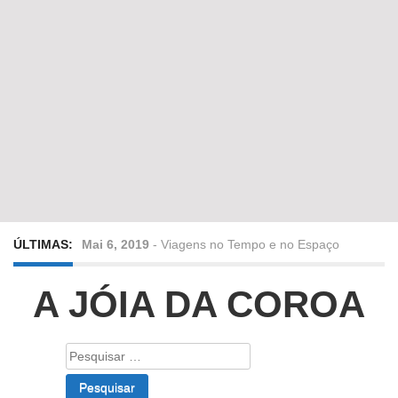
ÚLTIMAS:
Mai 6, 2019
-
Viagens no Tempo e no Espaço
Abr 24, 2019
-
Diz-me a verdade a mentir
A JÓIA DA COROA
Abr 10, 2019
-
Só em Bayreuth? Era o que faltava!!!
Pesquisar
por:
Fev 22, 2019
-
Jorge Rodrigues conversa com Olga