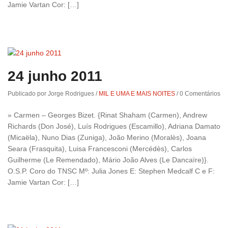
Jamie Vartan Cor: […]
24 junho 2011
Publicado por Jorge Rodrigues
/
MIL E UMA E MAIS NOITES
/
0 Comentários
» Carmen – Georges Bizet. {Rinat Shaham (Carmen), Andrew
Richards (Don José), Luís Rodrigues (Escamillo), Adriana Damato
(Micaëla), Nuno Dias (Zuniga), João Merino (Moralès), Joana
Seara (Frasquita), Luisa Francesconi (Mercédès), Carlos
Guilherme (Le Remendado), Mário João Alves (Le Dancaïre)}.
O.S.P. Coro do TNSC Mº: Julia Jones E: Stephen Medcalf C e F:
Jamie Vartan Cor: […]