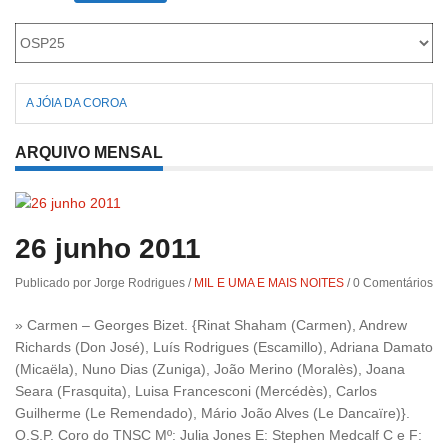
Roriz
A JÓIA DA COROA
ARQUIVO MENSAL
26 junho 2011
Publicado por Jorge Rodrigues
/
MIL E UMA E MAIS NOITES
/
0 Comentários
» Carmen – Georges Bizet. {Rinat Shaham (Carmen), Andrew
Richards (Don José), Luís Rodrigues (Escamillo), Adriana Damato
(Micaëla), Nuno Dias (Zuniga), João Merino (Moralès), Joana
Seara (Frasquita), Luisa Francesconi (Mercédès), Carlos
Guilherme (Le Remendado), Mário João Alves (Le Dancaïre)}.
O.S.P. Coro do TNSC Mº: Julia Jones E: Stephen Medcalf C e F: