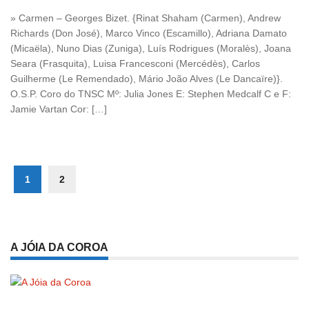
» Carmen – Georges Bizet. {Rinat Shaham (Carmen), Andrew
Richards (Don José), Marco Vinco (Escamillo), Adriana Damato
(Micaëla), Nuno Dias (Zuniga), Luís Rodrigues (Moralès), Joana
Seara (Frasquita), Luisa Francesconi (Mercédès), Carlos
Guilherme (Le Remendado), Mário João Alves (Le Dancaïre)}.
O.S.P. Coro do TNSC Mº: Julia Jones E: Stephen Medcalf C e F:
Jamie Vartan Cor: […]
1
2
A JÓIA DA COROA