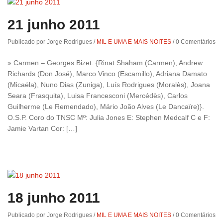
21 junho 2011
Publicado por Jorge Rodrigues
/
MIL E UMA E MAIS NOITES
/
0 Comentários
» Carmen – Georges Bizet. {Rinat Shaham (Carmen), Andrew
Richards (Don José), Marco Vinco (Escamillo), Adriana Damato
(Micaëla), Nuno Dias (Zuniga), Luís Rodrigues (Moralès), Joana
Seara (Frasquita), Luisa Francesconi (Mercédès), Carlos
Guilherme (Le Remendado), Mário João Alves (Le Dancaïre)}.
O.S.P. Coro do TNSC Mº: Julia Jones E: Stephen Medcalf C e F:
Jamie Vartan Cor: […]
18 junho 2011
Publicado por Jorge Rodrigues
/
MIL E UMA E MAIS NOITES
/
0 Comentários