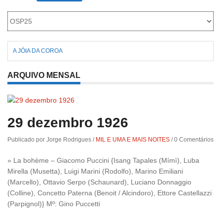
Roriz
A JÓIA DA COROA
ARQUIVO MENSAL
29 dezembro 1926
Publicado por Jorge Rodrigues
/
MIL E UMA E MAIS NOITES
/
0 Comentários
» La bohème – Giacomo Puccini {Isang Tapales (Mímì), Luba
Mirella (Musetta), Luigi Marini (Rodolfo), Marino Emiliani
(Marcello), Ottavio Serpo (Schaunard), Luciano Donnaggio
(Colline), Concetto Paterna (Benoit / Alcindoro), Ettore Castellazzi
(Parpignol)} Mº: Gino Puccetti