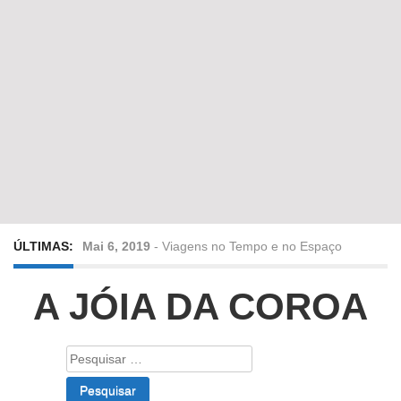
ÚLTIMAS:
Mai 6, 2019
-
Viagens no Tempo e no Espaço
Abr 24, 2019
-
Diz-me a verdade a mentir
A JÓIA DA COROA
Abr 10, 2019
-
Só em Bayreuth? Era o que faltava!!!
Pesquisar
por:
Fev 22, 2019
-
Jorge Rodrigues conversa com Olga