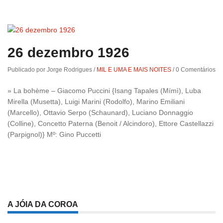
26 dezembro 1926
Publicado por Jorge Rodrigues
/
MIL E UMA E MAIS NOITES
/
0 Comentários
» La bohème – Giacomo Puccini {Isang Tapales (Mímì), Luba
Mirella (Musetta), Luigi Marini (Rodolfo), Marino Emiliani
(Marcello), Ottavio Serpo (Schaunard), Luciano Donnaggio
(Colline), Concetto Paterna (Benoit / Alcindoro), Ettore Castellazzi
(Parpignol)} Mº: Gino Puccetti
A JÓIA DA COROA