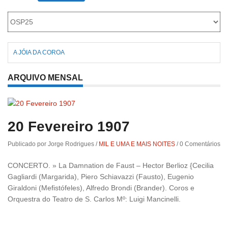
A JÓIA DA COROA
ARQUIVO MENSAL
20 Fevereiro 1907
Publicado por Jorge Rodrigues
/
MIL E UMA E MAIS NOITES
/
0 Comentários
CONCERTO. » La Damnation de Faust – Hector Berlioz {Cecilia
Gagliardi (Margarida), Piero Schiavazzi (Fausto), Eugenio
Giraldoni (Mefistófeles), Alfredo Brondi (Brander). Coros e
Orquestra do Teatro de S. Carlos Mº: Luigi Mancinelli.