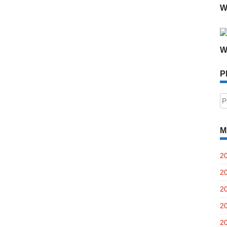
W
W
P
P
po
M
2
2
2
2
2