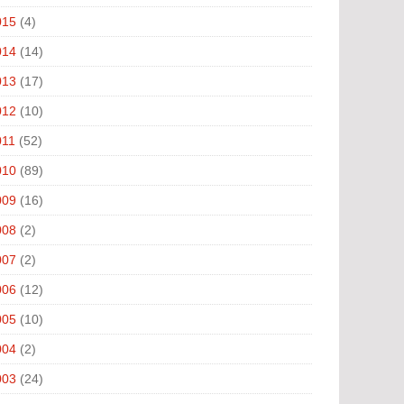
015
(4)
014
(14)
013
(17)
012
(10)
011
(52)
010
(89)
009
(16)
008
(2)
007
(2)
006
(12)
005
(10)
004
(2)
003
(24)