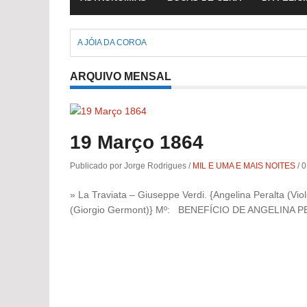
A JÓIA DA COROA
ARQUIVO MENSAL
19 Março 1864
Publicado por Jorge Rodrigues
/
MIL E UMA E MAIS NOITES
/
0
» La Traviata – Giuseppe Verdi. {Angelina Peralta (Vi
(Giorgio Germont)} Mº: BENEFÍCIO DE ANGELINA 