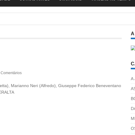
A
C
 Comentários
A
oletta), Marianno Neri (Alfredo), Giuseppe Federico Beneventano
A
PERALTA
B
D
M
O