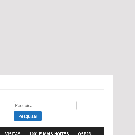
Pesquisar
por:
VISITAS
1001 E MAIS NOITES
OSP25