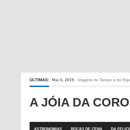
ÚLTIMAS:
Mai 6, 2019
-
Viagens no Tempo e no Esp
Abr 24, 2019
-
Diz-me a verdade a mentir
A JÓIA DA COR
Abr 10, 2019
-
Só em Bayreuth? Era o que 
Fev 22, 2019
-
Jorge Rodrigues conversa
ASTRONOMIAS
BOCAS DE CENA
DA FELIC