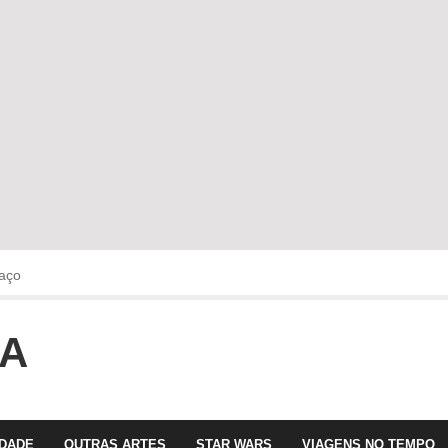
aço
OA
faltava!!!
 com Olga Roriz
IDADE
OUTRAS ARTES
STAR WARS
VIAGENS NO TEMPO