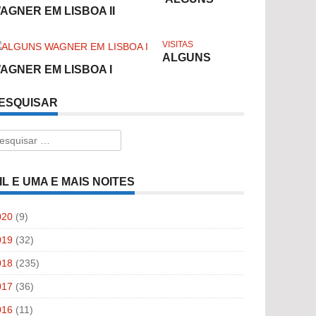
AGNER EM LISBOA II
VISITAS
ALGUNS
AGNER EM LISBOA I
ESQUISAR
esquisar
r:
IL E UMA E MAIS NOITES
020
(9)
019
(32)
018
(235)
017
(36)
016
(11)