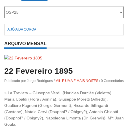
Roriz
A JÓIA DA COROA
ARQUIVO MENSAL
22 Fevereiro 1895
Publicado por Jorge Rodrigues
/
MIL E UMA E MAIS NOITES
/
0 Comentários
» La Traviata – Giuseppe Verdi. {Hariclea Darclée (Violetta),
Maria Ubaldi (Flora / Annina), Giuseppe Moretti (Alfredo),
Gualtiero Pagnoni (Giorgio Germont), Riccardo Sillingardi
(Gastone), Natale Cervi (Douphol? / Obigny?), Antonio Ghidotti
(Douphol? / Obigny?), Napoleone Limonta (Dr. Grenvil)}. Mº: Juan
Goula.