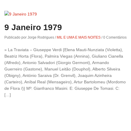
9 Janeiro 1979
Publicado por Jorge Rodrigues
/
MIL E UMA E MAIS NOITES
/
0 Comentários
» La Traviata – Giuseppe Verdi {Elena Mauti-Nunziata (Violetta),
Beatriz Horta (Flora), Palmira Viegas (Annina), Giuliano Cianella
(Alfredo), Antonio Salvadori (Giorgio Germont), Armando
Guerreiro (Gastone), Manuel Leitão (Douphol), Alberto Silveira
(Obigny), António Saraiva (Dr. Grenvil), Joaquim Azinheira
(Carteiro), Aníbal Real (Mensageiro), Artur Bartolomeu (Mordomo
de Flora /)} Mº: Gianfranco Masini. E: Giuseppe De Tomasi. C:
[…]