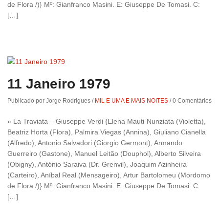
de Flora /)} Mº: Gianfranco Masini. E: Giuseppe De Tomasi. C:
[…]
11 Janeiro 1979
Publicado por Jorge Rodrigues
/
MIL E UMA E MAIS NOITES
/
0 Comentários
» La Traviata – Giuseppe Verdi {Elena Mauti-Nunziata (Violetta),
Beatriz Horta (Flora), Palmira Viegas (Annina), Giuliano Cianella
(Alfredo), Antonio Salvadori (Giorgio Germont), Armando
Guerreiro (Gastone), Manuel Leitão (Douphol), Alberto Silveira
(Obigny), António Saraiva (Dr. Grenvil), Joaquim Azinheira
(Carteiro), Aníbal Real (Mensageiro), Artur Bartolomeu (Mordomo
de Flora /)} Mº: Gianfranco Masini. E: Giuseppe De Tomasi. C:
[…]