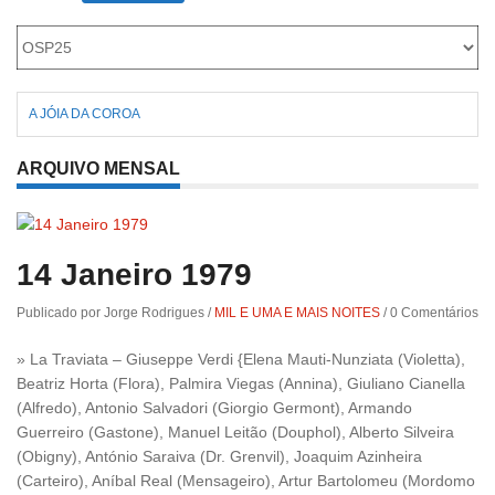
Roriz
A JÓIA DA COROA
ARQUIVO MENSAL
14 Janeiro 1979
Publicado por Jorge Rodrigues
/
MIL E UMA E MAIS NOITES
/
0 Comentários
» La Traviata – Giuseppe Verdi {Elena Mauti-Nunziata (Violetta),
Beatriz Horta (Flora), Palmira Viegas (Annina), Giuliano Cianella
(Alfredo), Antonio Salvadori (Giorgio Germont), Armando
Guerreiro (Gastone), Manuel Leitão (Douphol), Alberto Silveira
(Obigny), António Saraiva (Dr. Grenvil), Joaquim Azinheira
(Carteiro), Aníbal Real (Mensageiro), Artur Bartolomeu (Mordomo