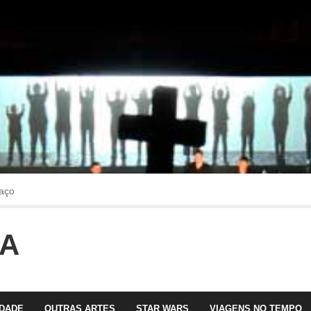
aço
OA
faltava!!!
 com Olga Roriz
IDADE
OUTRAS ARTES
STAR WARS
VIAGENS NO TEMPO