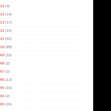
015
(4)
014
(14)
013
(17)
012
(10)
011
(52)
010
(89)
009
(16)
008
(2)
007
(2)
006
(12)
005
(10)
004
(2)
003
(24)