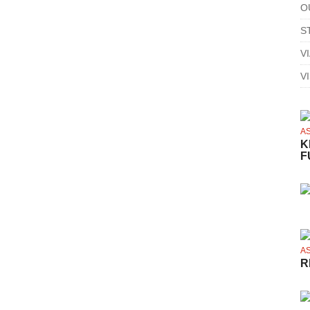
O
S
V
V
A
K
F
A
R