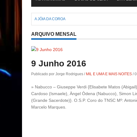
A JÓIA DA COROA
ARQUIVO MENSAL
9 Junho 2016
Publicado por Jorge Rodrigues
/
MIL E UMA E MAIS NOITES
/
0
» Nabucco – Giuseppe Verdi {Elisabete Matos (Abigail)
Cardoso (Ismaele), Àngel Òdena (Nabucco), Simon Lim
(Grande Sacerdote)}. O.S.P. Coro do TNSC Mº: Antonio 
Marcelo Marques.