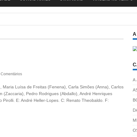
A
C
 Comentários
A
, Maria Luísa de Freitas (Fenena), Carla Simões (Anna), Carlos
A
 (Zaccaria), Pedro Rodrigues (Abdallo), André Henriques
B
Pirolli. E: André Heller-Lopes. C: Renato Theobaldo. F:
D
M
O