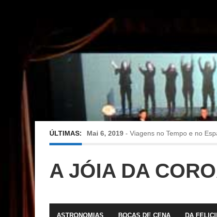
ÚLTIMAS:
Mai 6, 2019
-
Viagens no Tempo e no Esp
Abr 24, 2019
-
Diz-me a verdade a mentir
A JÓIA DA COR
Abr 10, 2019
-
Só em Bayreuth? Era o que 
Fev 22, 2019
-
Jorge Rodrigues conversa
ASTRONOMIAS
BOCAS DE CENA
DA FELIC