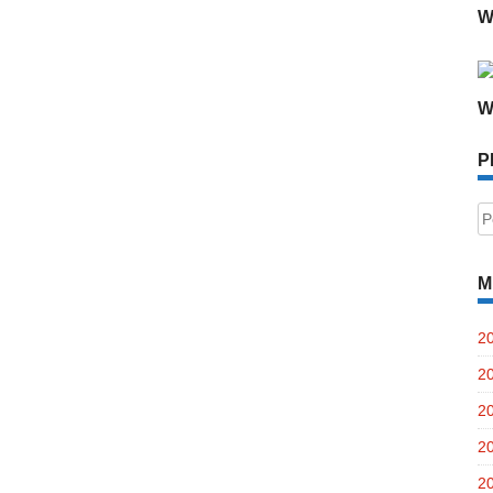
W
W
P
P
po
M
2
2
2
2
2