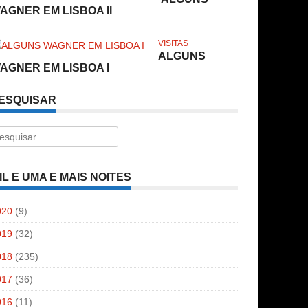
AGNER EM LISBOA II
VISITAS
ALGUNS
AGNER EM LISBOA I
ESQUISAR
esquisar
r:
IL E UMA E MAIS NOITES
020
(9)
019
(32)
018
(235)
017
(36)
016
(11)