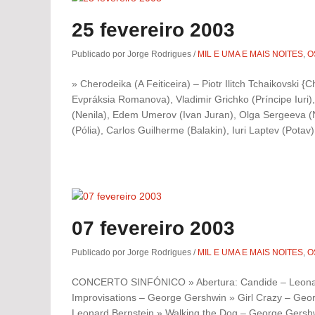
25 fevereiro 2003
Publicado por Jorge Rodrigues
/
MIL E UMA E MAIS NOITES
,
O
» Cherodeika (A Feiticeira) – Piotr Ilitch Tchaikovski 
Evpráksia Romanova), Vladimir Grichko (Príncipe Iuri
(Nenila), Edem Umerov (Ivan Juran), Olga Sergeeva (
(Pólia), Carlos Guilherme (Balakin), Iuri Laptev (Potav
07 fevereiro 2003
Publicado por Jorge Rodrigues
/
MIL E UMA E MAIS NOITES
,
O
CONCERTO SINFÓNICO » Abertura: Candide – Leonard
Improvisations – George Gershwin » Girl Crazy – Ge
Leonard Bernstein » Walking the Dog – George Gershw