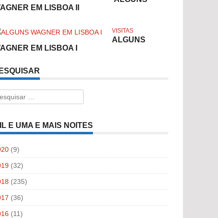
AGNER EM LISBOA II
VISITAS
ALGUNS
AGNER EM LISBOA I
ESQUISAR
esquisar
r:
IL E UMA E MAIS NOITES
020
(9)
019
(32)
018
(235)
017
(36)
016
(11)