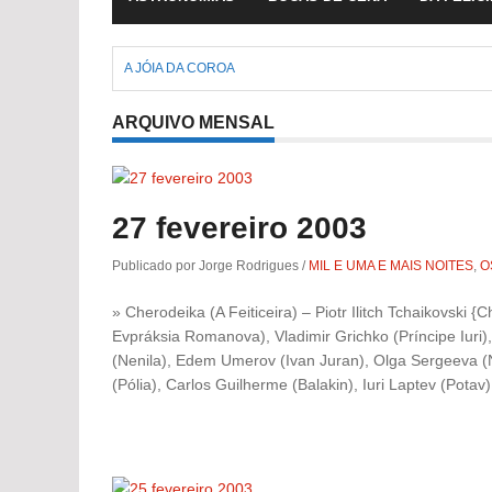
A JÓIA DA COROA
ARQUIVO MENSAL
27 fevereiro 2003
Publicado por Jorge Rodrigues
/
MIL E UMA E MAIS NOITES
,
O
» Cherodeika (A Feiticeira) – Piotr Ilitch Tchaikovski 
Evpráksia Romanova), Vladimir Grichko (Príncipe Iuri
(Nenila), Edem Umerov (Ivan Juran), Olga Sergeeva (
(Pólia), Carlos Guilherme (Balakin), Iuri Laptev (Potav