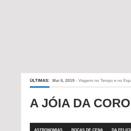
ÚLTIMAS:
Mai 6, 2019
-
Viagens no Tempo e no Esp
Abr 24, 2019
-
Diz-me a verdade a mentir
A JÓIA DA COR
Abr 10, 2019
-
Só em Bayreuth? Era o que 
Fev 22, 2019
-
Jorge Rodrigues conversa
ASTRONOMIAS
BOCAS DE CENA
DA FELIC