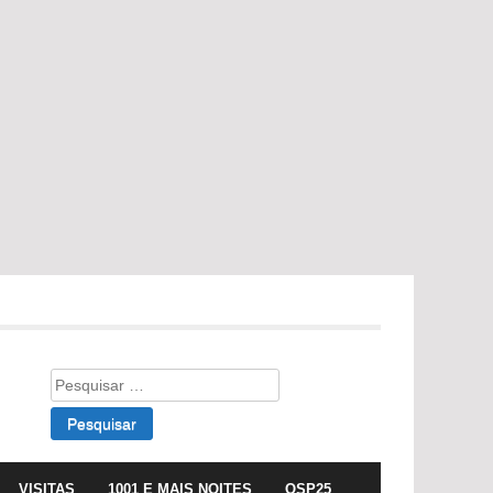
Pesquisar
por:
VISITAS
1001 E MAIS NOITES
OSP25