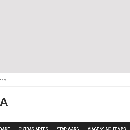
aço
OA
faltava!!!
 com Olga Roriz
IDADE
OUTRAS ARTES
STAR WARS
VIAGENS NO TEMPO