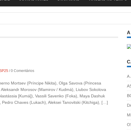
A
C
SP25
/
0 Comentários
A
{Cherno Mortsev (Príncipe Nikita), Olga Savova (Princesa
A
), Aleksandr Morosov (Mamirov / Kudmá), Liubov Sokolova
B
Nastássia [Kumá]), Vassili Savenko (Foka), Maya Dashuk
), Pedro Chaves (Lukach), Aleksei Tanovitski (Kitchiga), […]
D
M
O