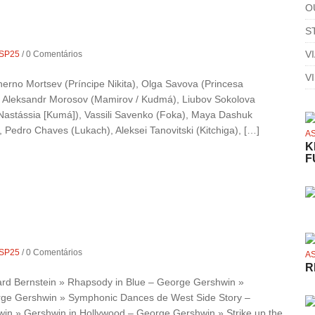
O
S
V
SP25
/
0 Comentários
V
{Cherno Mortsev (Príncipe Nikita), Olga Savova (Princesa
), Aleksandr Morosov (Mamirov / Kudmá), Liubov Sokolova
Nastássia [Kumá]), Vassili Savenko (Foka), Maya Dashuk
), Pedro Chaves (Lukach), Aleksei Tanovitski (Kitchiga), […]
A
K
F
SP25
/
0 Comentários
A
R
 Bernstein » Rhapsody in Blue – George Gershwin »
orge Gershwin » Symphonic Dances de West Side Story –
in » Gershwin in Hollywood – George Gershwin » Strike up the