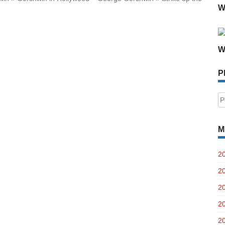
W
W
P
P
po
M
2
2
2
2
2