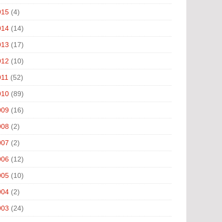
015
(4)
014
(14)
013
(17)
012
(10)
011
(52)
010
(89)
009
(16)
008
(2)
007
(2)
006
(12)
005
(10)
004
(2)
003
(24)