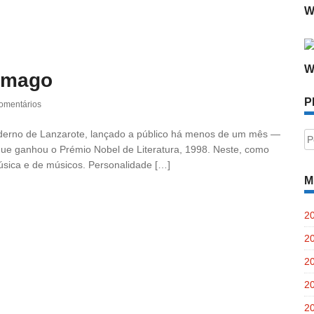
W
W
ramago
P
omentários
derno de Lanzarote, lançado a público há menos de um mês —
P
que ganhou o Prémio Nobel de Literatura, 1998. Neste, como
po
úsica e de músicos. Personalidade […]
M
2
2
2
2
2