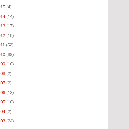
015
(4)
014
(14)
013
(17)
012
(10)
011
(52)
010
(89)
009
(16)
008
(2)
007
(2)
006
(12)
005
(10)
004
(2)
003
(24)