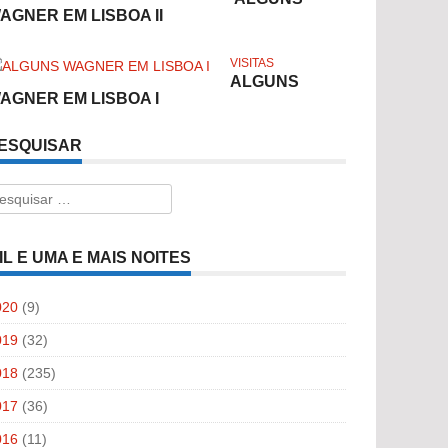
AGNER EM LISBOA II
VISITAS
ALGUNS
AGNER EM LISBOA I
ESQUISAR
esquisar
r:
IL E UMA E MAIS NOITES
020
(9)
019
(32)
018
(235)
017
(36)
016
(11)