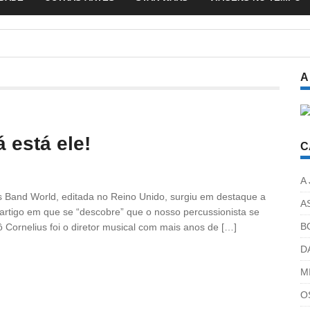
A
 está ele!
C
A
 Band World, editada no Reino Unido, surgiu em destaque a
A
 artigo em que se “descobre” que o nosso percussionista se
B
ô Cornelius foi o diretor musical com mais anos de […]
D
M
O