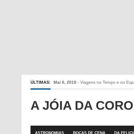
ÚLTIMAS:
Mai 6, 2019
-
Viagens no Tempo e no Esp
Abr 24, 2019
-
Diz-me a verdade a mentir
A JÓIA DA COR
Abr 10, 2019
-
Só em Bayreuth? Era o que 
Fev 22, 2019
-
Jorge Rodrigues conversa
ASTRONOMIAS
BOCAS DE CENA
DA FELIC