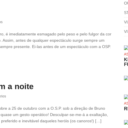
O
S
V
os
V
ro, é imediatamente esmagado pelo peso e pelo fulgor da cor
o. Assim, antes de qualquer espectáculo surge sempre um
sempre presente. Ei-las antes de um espectáculo com a OSP.
A
K
F
m a noite
rios
A
obre a 25 de outubro com a O.S.P. sob a direção de Bruno
R
é quase um gesto operático! Desculpar-se-me-á a exaltação,
 preferido e inevitável daqueles heróis (os canoros!) […]