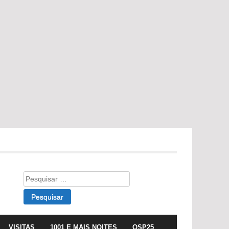
Pesquisar
por:
VISITAS
1001 E MAIS NOITES
OSP25