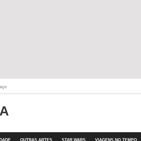
aço
OA
faltava!!!
 com Olga Roriz
IDADE
OUTRAS ARTES
STAR WARS
VIAGENS NO TEMPO