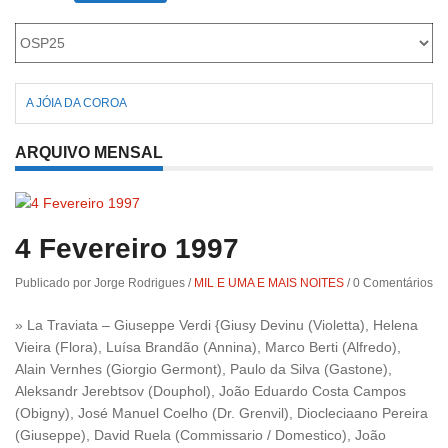
Roriz
A JÓIA DA COROA
ARQUIVO MENSAL
4 Fevereiro 1997
Publicado por Jorge Rodrigues
/
MIL E UMA E MAIS NOITES
/
0 Comentários
» La Traviata – Giuseppe Verdi {Giusy Devinu (Violetta), Helena
Vieira (Flora), Luísa Brandão (Annina), Marco Berti (Alfredo),
Alain Vernhes (Giorgio Germont), Paulo da Silva (Gastone),
Aleksandr Jerebtsov (Douphol), João Eduardo Costa Campos
(Obigny), José Manuel Coelho (Dr. Grenvil), Diocleciaano Pereira
(Giuseppe), David Ruela (Commissario / Domestico), João