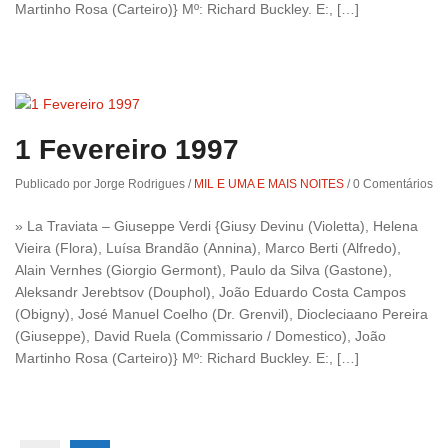
Martinho Rosa (Carteiro)} Mº: Richard Buckley. E:, […]
1 Fevereiro 1997
Publicado por Jorge Rodrigues
/
MIL E UMA E MAIS NOITES
/
0 Comentários
» La Traviata – Giuseppe Verdi {Giusy Devinu (Violetta), Helena
Vieira (Flora), Luísa Brandão (Annina), Marco Berti (Alfredo),
Alain Vernhes (Giorgio Germont), Paulo da Silva (Gastone),
Aleksandr Jerebtsov (Douphol), João Eduardo Costa Campos
(Obigny), José Manuel Coelho (Dr. Grenvil), Diocleciaano Pereira
(Giuseppe), David Ruela (Commissario / Domestico), João
Martinho Rosa (Carteiro)} Mº: Richard Buckley. E:, […]