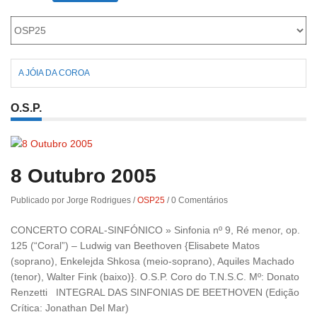
A JÓIA DA COROA
O.S.P.
8 Outubro 2005
Publicado por Jorge Rodrigues
/
OSP25
/
0 Comentários
CONCERTO CORAL-SINFÓNICO » Sinfonia nº 9, Ré menor, op.
125 (“Coral”) – Ludwig van Beethoven {Elisabete Matos
(soprano), Enkelejda Shkosa (meio-soprano), Aquiles Machado
(tenor), Walter Fink (baixo)}. O.S.P. Coro do T.N.S.C. Mº: Donato
Renzetti INTEGRAL DAS SINFONIAS DE BEETHOVEN (Edição
Crítica: Jonathan Del Mar)